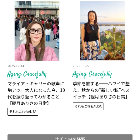
2025.12.14
2025.11.22
Aging Gracefully
Aging Gracefully
マライア・キャリーの歌声に
季節を旅する──ハワイで整
胸アツ。大人になった今、10
え、秋からの“新しい私”へス
代を振り返ってわかること
イッチ【観月ありさの日常】
【観月ありさの日常】
それもこれもALISA
それもこれもALISA
サイト内を検索