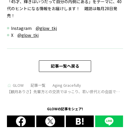
「45才、輝きはいつだって自分の内側にある」をテーマに、40
代のヒントになる情報をお届けします！ 雑誌は毎月28日発
売！
Instagram
@glow_tkj
X
@glow_tkj
記事一覧へ戻る
GLOW
記事一覧
Aging Gracefully
【観月ありさ】先輩方との交流でほっこり、若い世代との会話で情
報収集！「異なる世代の方との交流は気づきが多い」
GLOWの記事をシェア!