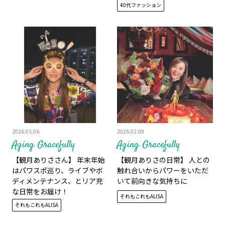
40代ファッション
2026.03.06
2026.02.09
Aging Gracefully
Aging Gracefully
【観月ありささん】 年末年始
【観月ありさの日常】 人との
はパワスポ巡り、ライブやボ
触れ合いからパワーをいただ
ディメンテナンス、とリア充
いて前向きな気持ちに
な日常をお届け！
それもこれもALISA
それもこれもALISA