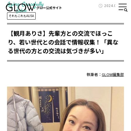
Aging Gracefully
2024.04.28
グロー公式サイト
それもこれもALISA
【観月ありさ】先輩方との交流でほっこ
り、若い世代との会話で情報収集！「異な
る世代の方との交流は気づきが多い」
執筆者：
GLOW編集部