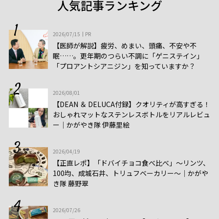
人気記事ランキング
2026/07/15
PR
【医師が解説】疲労、めまい、頭痛、不安や不
眠……。更年期のつらい不調に「ゲニステイン」
「プロアントシアニジン」を知っていますか？
2026/08/01
【DEAN ＆ DELUCA付録】クオリティが高すぎる！
おしゃれマットなステンレスボトルをリアルレビュ
ー│かがやき隊 伊藤里絵
2026/04/19
【正直レポ】「ドバイチョコ食べ比べ」～リンツ、
100均、成城石井、トリュフベーカリー～｜かがや
き隊 藤野翠
2026/07/26