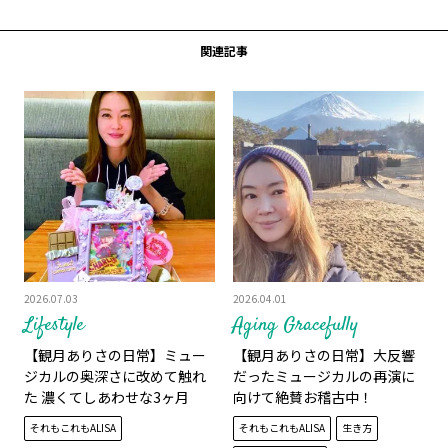
関連記事
2026.07.03
2026.04.01
Lifestyle
Aging Gracefully
【観月ありさの日常】ミュー
【観月ありさの日常】大反響
ジカルの奥深さに改めて触れ
だったミュージカルの再演に
た 濃くてしあわせな3ヶ月
向けて絶賛お稽古中！
それもこれもALISA
それもこれもALISA
生き方