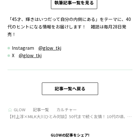
執筆記事一覧を見る
「45才、輝きはいつだって自分の内側にある」をテーマに、40
代のヒントになる情報をお届けします！ 雑誌は毎月28日発
売！
Instagram
@glow_tkj
X
@glow_tkj
記事一覧へ戻る
GLOW
記事一覧
カルチャー
【村上淳×MILK大川ひとみ対談】50代まで続く友情！ 10代の頃、教
えてもらったスケートボードの話も
GLOWの記事をシェア!