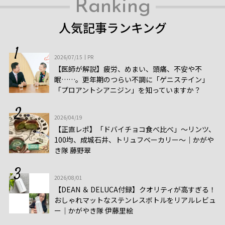
Ranking
人気記事ランキング
2026/07/15
PR
【医師が解説】疲労、めまい、頭痛、不安や不
眠……。更年期のつらい不調に「ゲニステイン」
「プロアントシアニジン」を知っていますか？
2026/04/19
【正直レポ】「ドバイチョコ食べ比べ」～リンツ、
100均、成城石井、トリュフベーカリー～｜かがや
き隊 藤野翠
2026/08/01
【DEAN ＆ DELUCA付録】クオリティが高すぎる！
おしゃれマットなステンレスボトルをリアルレビュ
ー│かがやき隊 伊藤里絵