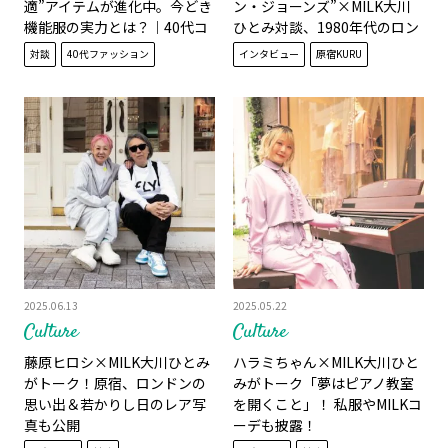
適”アイテムが進化中。今どき
ン・ジョーンズ”×MILK大川
機能服の実力とは？｜40代コ
ひとみ対談、1980年代のロン
ーデ
ドンをプレイバック！
対談
40代ファッション
インタビュー
原宿KURU
2025.06.13
2025.05.22
Culture
Culture
藤原ヒロシ×MILK大川ひとみ
ハラミちゃん×MILK大川ひと
がトーク！原宿、ロンドンの
みがトーク「夢はピアノ教室
思い出＆若かりし日のレア写
を開くこと」！ 私服やMILKコ
真も公開
ーデも披露！