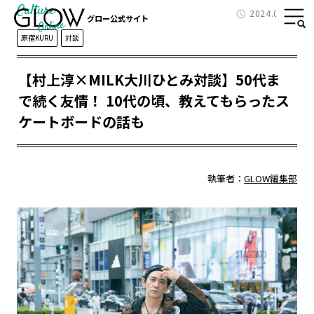
Culture
2024.09.24
グロー公式サイト
原宿KURU
対談
【村上淳×MILK大川ひとみ対談】50代ま
で続く友情！ 10代の頃、教えてもらったス
ケートボードの話も
執筆者：
GLOW編集部