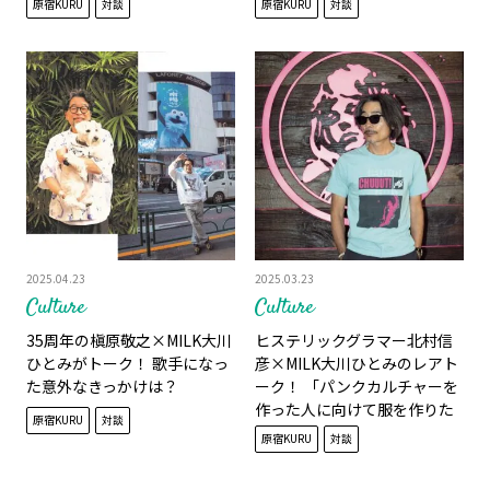
原宿KURU
対談
原宿KURU
対談
2025.04.23
2025.03.23
Culture
Culture
35周年の槇原敬之×MILK大川
ヒステリックグラマー北村信
ひとみがトーク！ 歌手になっ
彦×MILK大川ひとみのレアト
た意外なきっかけは？
ーク！ 「パンクカルチャーを
作った人に向けて服を作りた
原宿KURU
対談
い」
原宿KURU
対談