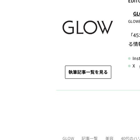
EDIT
G
GLO
「4
る情
In
X
執筆記事一覧を見る
GLOW
記事一覧
美容
40代のハ