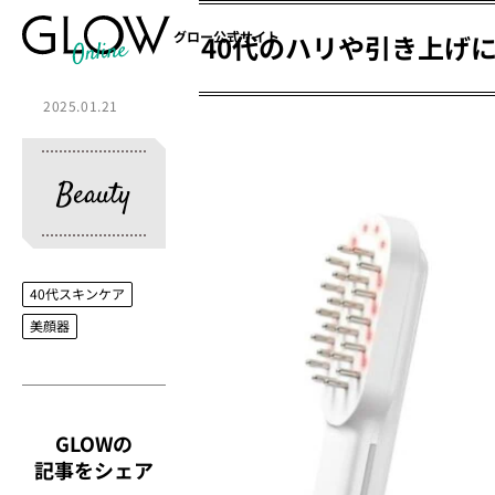
グロー公式サイト
40代のハリや引き上げ
2025.01.21
Beauty
40代スキンケア
美顔器
GLOWの
記事をシェア