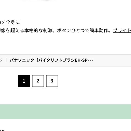
激を全身に
、想像を超える本格的な刺激。ボタンひとつで簡単動作。
ブライトE
）
ジ
パナソニック［バイタリフトブラシEH-SP･･･
2
3
1