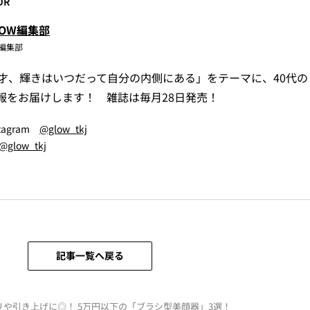
OR
LOW編集部
W編集部
5才、輝きはいつだって自分の内側にある」をテーマに、40代
報をお届けします！ 雑誌は毎月28日発売！
stagram
@glow_tkj
@glow_tkj
記事一覧へ戻る
リや引き上げに◎！ 5万円以下の「ブラシ型美顔器」3選！