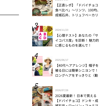
【正直レポ】「ドバイチョコ
食べ比べ」～リンツ、100均、
成城石井、トリュフベーカリ
ー～｜かがやき隊 藤野翠
2024/11/23
【心理テスト】あなたの「サ
イコパス度」を診断！ 魅力的
に感じるものを選んで！
2025/06/17
【40代ヘアアレンジ】帽子を
被る日には簡単シニヨンで！
ロングヘアをすっきりと〈動
画もチェック〉
2026/07/26
2026夏最新！ 日本で買える
【ドバイチョコ】ドンキ・成
城石井・ローソン・ファミマ