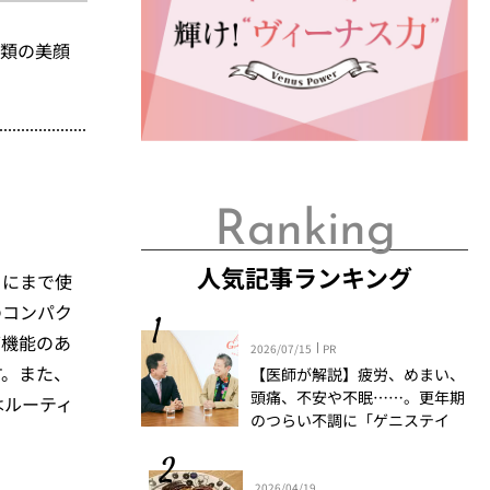
種類の美顔
。
Ranking
人気記事ランキング
ィにまで使
のコンパク
滴機能のあ
2026/07/15
PR
す。また、
【医師が解説】疲労、めまい、
頭痛、不安や不眠……。更年期
はルーティ
のつらい不調に「ゲニステイ
ン」「プロアントシアニジン」
を知っていますか？
2026/04/19