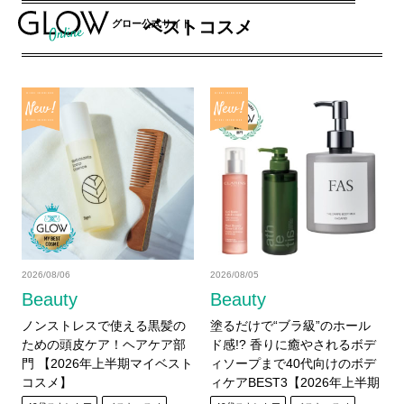
ベストコスメ
グロー公式サイト
2026/08/06
2026/08/05
Beauty
Beauty
ノンストレスで使える黒髪の
塗るだけで“ブラ級”のホール
ための頭皮ケア！ヘアケア部
ド感!? 香りに癒やされるボデ
門 【2026年上半期マイベスト
ィソープまで40代向けのボデ
コスメ】
ィケアBEST3【2026年上半期
ベストコスメ】