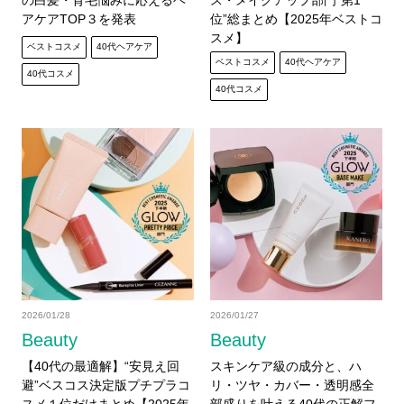
の白髪・育毛悩みに応えるヘ
ス・メイクアップ部門“第1
アケアTOP３を発表
位”総まとめ【2025年ベストコ
スメ】
ベストコスメ
40代ヘアケア
ベストコスメ
40代ヘアケア
40代コスメ
40代コスメ
2026/01/28
2026/01/27
Beauty
Beauty
【40代の最適解】“安見え回
スキンケア級の成分と、ハ
避”ベスコス決定版プチプラコ
リ・ツヤ・カバー・透明感全