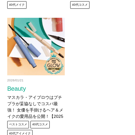
40代メイク
40代コスメ
2026/01/21
Beauty
マスカラ・アイブロウはプチ
プラが妥協なしでコスパ最
強！ 女優を手掛けるヘア＆メ
イクの愛用品を公開！【2025
年ベストコスメ】
ベストコスメ
40代コスメ
40代アイメイク