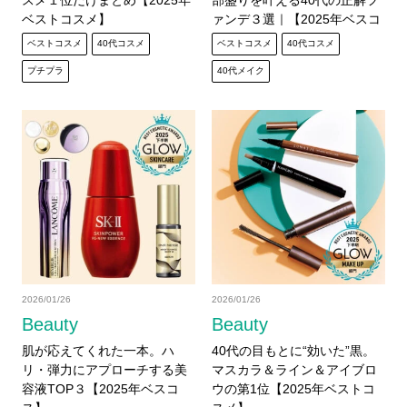
スメ１位だけまとめ【2025年
部盛りを叶える40代の正解フ
ベストコスメ】
ァンデ３選｜【2025年ベスコ
ス】
ベストコスメ
40代コスメ
ベストコスメ
40代コスメ
プチプラ
40代メイク
2026/01/26
2026/01/26
Beauty
Beauty
肌が応えてくれた一本。ハ
40代の目もとに“効いた”黒。
リ・弾力にアプローチする美
マスカラ＆ライン＆アイブロ
容液TOP３【2025年ベスコ
ウの第1位【2025年ベストコ