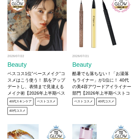
2026/07/22
2026/07/21
Beauty
Beauty
ベスコス1位”ベースメイク”コ
酷暑でも落ちない！「お湯落
スメはこう使う！ 肌をアップ
ちライナー」が1位に！ 40代
デートし、表情まで見違える
の美4容アワードアイライナー
メイク術【2026年上半期ベス
部門【2026年上半期ベストコ
トコスメ】
スメ】
40代スキンケア
ベストコスメ
ベストコスメ
40代コスメ
40代コスメ