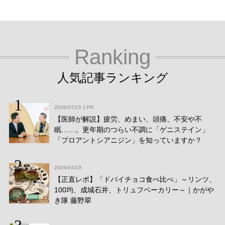
Ranking
人気記事ランキング
2026/07/15
PR
【医師が解説】疲労、めまい、頭痛、不安や不
眠……。更年期のつらい不調に「ゲニステイン」
「プロアントシアニジン」を知っていますか？
2026/04/19
【正直レポ】「ドバイチョコ食べ比べ」～リンツ、
100均、成城石井、トリュフベーカリー～｜かがや
き隊 藤野翠