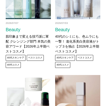
2026/07/07
2026/07/03
Beauty
Beauty
肌印象まで変える技巧派に軍
40代のシミにも、色ムラにも
配 クレンジング部門 本気の美
一撃！ 進化系美白美容液がト
容アワード【2026年上半期ベ
ップ３を独占【2026年上半期
ストコスメ】
ベストコスメ】
40代スキンケア
ベストコスメ
40代スキンケア
ベストコスメ
40代コスメ
40代コスメ