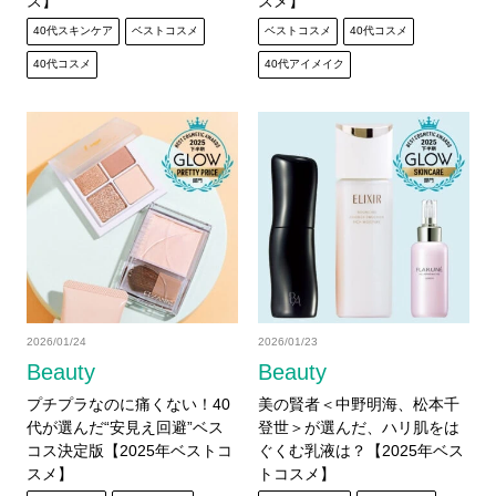
ス】
スメ】
40代スキンケア
ベストコスメ
ベストコスメ
40代コスメ
40代コスメ
40代アイメイク
2026/01/24
2026/01/23
Beauty
Beauty
プチプラなのに痛くない！40
美の賢者＜中野明海、松本千
代が選んだ“安見え回避”ベス
登世＞が選んだ、ハリ肌をは
コス決定版【2025年ベストコ
ぐくむ乳液は？【2025年ベス
スメ】
トコスメ】