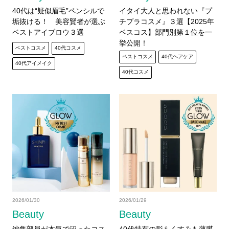
40代は“疑似眉毛”ペンシルで
イタイ大人と思われない『プ
垢抜ける！ 美容賢者が選ぶ
チプラコスメ』３選【2025年
ベストアイブロウ３選
ベスコス】部門別第１位を一
挙公開！
ベストコスメ
40代コスメ
ベストコスメ
40代ヘアケア
40代アイメイク
40代コスメ
2026/01/30
2026/01/29
Beauty
Beauty
編集部員が本気で沼ったコス
40代特有の影もくすみも薄膜