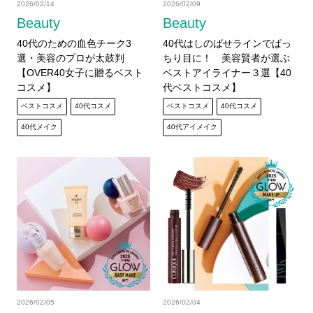
2026/02/14
2026/02/09
Beauty
Beauty
40代のための血色チーク3
40代はしのばせラインでぱっ
選・美容のプロが太鼓判
ちり目に！ 美容賢者が選ぶ
【OVER40女子に贈るベスト
ベストアイライナー３選【40
コスメ】
代ベストコスメ】
ベストコスメ
40代コスメ
ベストコスメ
40代コスメ
40代メイク
40代アイメイク
2026/02/05
2026/02/04