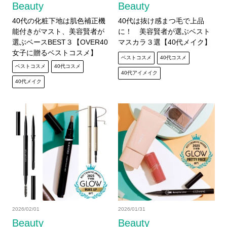
Beauty
Beauty
40代の化粧下地は肌色補正機
40代は抜け感まつ毛で上品
能付きがマスト、美容賢者が
に！ 美容賢者が選ぶベスト
選ぶベースBEST３【OVER40
マスカラ３選【40代メイク】
女子に贈るベストコスメ】
ベストコスメ
40代コスメ
ベストコスメ
40代コスメ
40代アイメイク
40代メイク
2026/02/01
2026/01/31
Beauty
Beauty