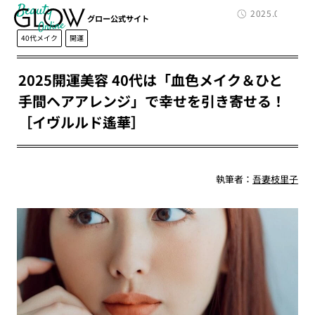
Beauty
2025.02.06
グロー公式サイト
40代メイク
開運
2025開運美容 40代は「血色メイク＆ひと
手間ヘアアレンジ」で幸せを引き寄せる！
［イヴルルド遙華］
執筆者：
吾妻枝里子