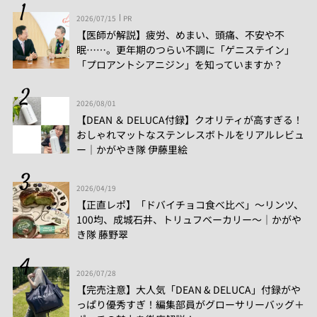
2026/07/15
PR
【医師が解説】疲労、めまい、頭痛、不安や不
眠……。更年期のつらい不調に「ゲニステイン」
「プロアントシアニジン」を知っていますか？
2026/08/01
【DEAN ＆ DELUCA付録】クオリティが高すぎる！
おしゃれマットなステンレスボトルをリアルレビュ
ー│かがやき隊 伊藤里絵
2026/04/19
【正直レポ】「ドバイチョコ食べ比べ」～リンツ、
100均、成城石井、トリュフベーカリー～｜かがや
き隊 藤野翠
2026/07/28
【完売注意】大人気「DEAN & DELUCA」付録がや
っぱり優秀すぎ！編集部員がグローサリーバッグ＋