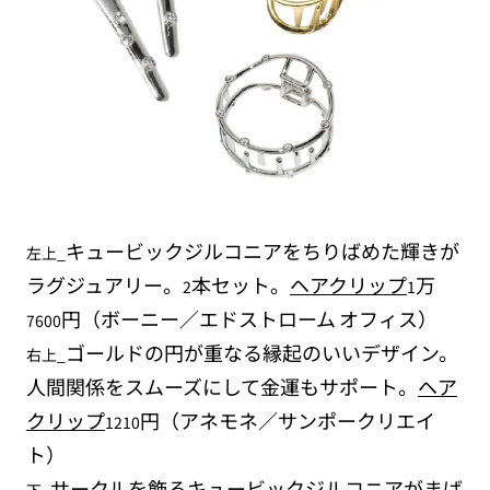
キュービックジルコニアをちりばめた輝きが
左上_
ラグジュアリー。
本セット。
ヘアクリップ
万
2
1
円（ボーニー／エドストローム
オフィス）
76
00
ゴールドの円が重なる縁起のいいデザイン。
右上_
人間関係をスムーズにして金運もサポート。
ヘア
クリップ
円（アネモネ／サンポークリエイ
1210
ト）
サークルを飾るキュービックジルコニアがまば
下_