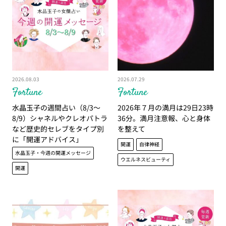
2026.08.03
2026.07.29
Fortune
Fortune
水晶玉子の週間占い（8/3～
2026年７月の満月は29日23時
8/9）シャネルやクレオパトラ
36分。満月注意報、心と身体
など歴史的セレブをタイプ別
を整えて
に「開運アドバイス」
開運
自律神経
水晶玉子・今週の開運メッセージ
ウエルネスビューティ
開運