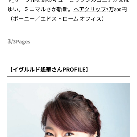
ゆい。ミニマルさが斬新。
ヘアクリップ
万
円
3
800
（ボーニー／エドストローム
オフィス）
3
/3Pages
【イヴルルド遙華さんPROFILE】