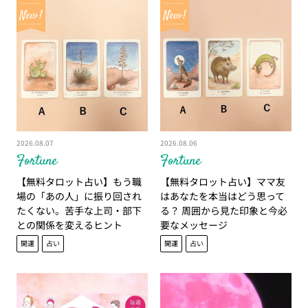
2026.08.07
2026.08.06
Fortune
Fortune
【無料タロット占い】もう職
【無料タロット占い】ママ友
場の「あの人」に振り回され
はあなたを本当はどう思って
たくない。苦手な上司・部下
る？ 周囲から見た印象と今必
との関係を変えるヒント
要なメッセージ
開運
占い
開運
占い