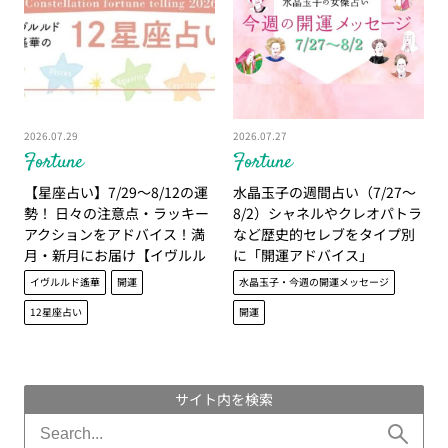
2026.07.29
2026.07.27
Fortune
Fortune
【星座占い】7/29～8/12の運
水晶玉子の週間占い（7/27～
勢！ 日々の注意点・ラッキー
8/2）シャネルやクレオパトラ
アクションをアドバイス！満
など歴史的セレブをタイプ別
月・新月にお届け【イヴルル
に「開運アドバイス」
ド遙華】
イヴルルド遙華
開運
水晶玉子・今週の開運メッセージ
12星座占い
開運
サイト内を検索