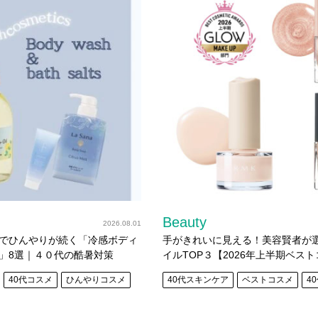
Beauty
2026.08.01
でひんやりが続く「冷感ボディ
手がきれいに見える！美容賢者が
」8選｜４０代の酷暑対策
イルTOP３【2026年上半期ベス
40代コスメ
ひんやりコスメ
40代スキンケア
ベストコスメ
4