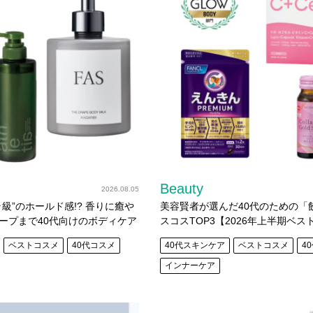
Beauty
2026.08.05
級”のホールド感!? 香りに癒や
美容賢者が選んだ40代のための「
ープまで40代向けのボディケア
スコスTOP3【2026年上半期ベス
26年上半期ベストコスメ】
ベストコスメ
40代コスメ
40代スキンケア
ベストコスメ
4
インナーケア