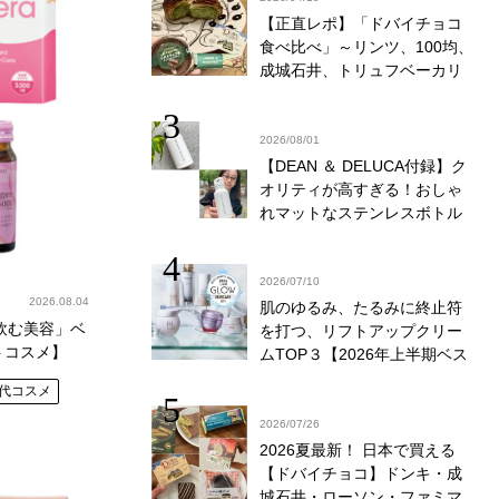
【正直レポ】「ドバイチョコ
食べ比べ」～リンツ、100均、
成城石井、トリュフベーカリ
ー～｜かがやき隊 藤野翠
2026/08/01
【DEAN ＆ DELUCA付録】ク
オリティが高すぎる！おしゃ
れマットなステンレスボトル
をリアルレビュー│かがやき隊
伊藤里絵
2026/07/10
2026.08.04
肌のゆるみ、たるみに終止符
飲む美容」ベ
を打つ、リフトアップクリー
トコスメ】
ムTOP３【2026年上半期ベス
トコスメ】
0代コスメ
2026/07/26
2026夏最新！ 日本で買える
【ドバイチョコ】ドンキ・成
城石井・ローソン・ファミマ