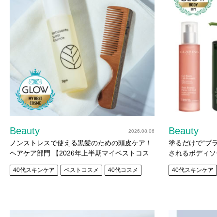
Beauty
Beauty
2026.08.06
ノンストレスで使える黒髪のための頭皮ケア！
塗るだけで“ブラ
ヘアケア部門 【2026年上半期マイベストコス
されるボディソ
メ】
BEST3【20
40代スキンケア
ベストコスメ
40代コスメ
40代スキンケア