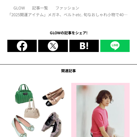
GLOW
記事一覧
ファッション
「2025開運アイテム」メガネ、ベルトetc. 旬なおしゃれ小物で40代
コーデに変化を！［イヴルルド遙華］
GLOWの記事をシェア!
関連記事