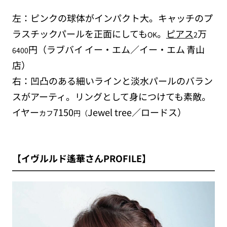
左：ピンクの球体がインパクト大。キャッチのプ
ラスチックパールを正面にしても
。
ピアス
万
OK
2
円（ラブバイ
イー・エム／イー・エム
青山
64
00
店）
右：凹凸のある細いラインと淡水パールのバラン
スがアーティ。リングとして身につけても素敵。
イヤー
7150
Jewel tree／ロードス）
カフ
円（
【イヴルルド遙華さんPROFILE】