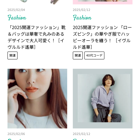
2025/02/04
2025/02/12
Fashion
Fashion
「2025開運ファッション」靴
2025開運ファッション 「ロー
＆バッグは華奢で丸みのある
ズピンク」の華やぎ服でハッ
デザインで大人可愛く！［イ
ピーオーラを纏う！ ［イヴル
ヴルルド遙華］
ルド遙華］
開運
開運
40代コーデ
2025/02/06
2025/02/12