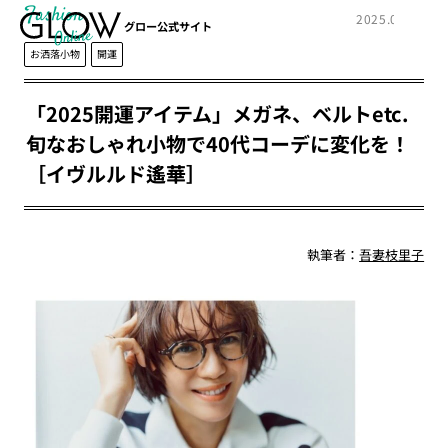
Fashion
2025.02.18
グロー公式サイト
お洒落小物
開運
「2025開運アイテム」メガネ、ベルトetc.
旬なおしゃれ小物で40代コーデに変化を！
［イヴルルド遙華］
執筆者：
吾妻枝里子