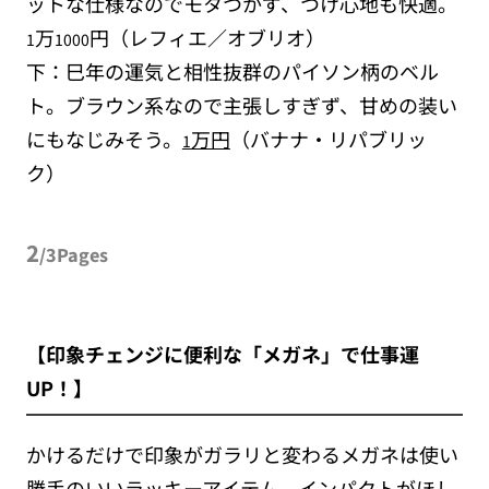
ットな仕様なのでモタつかず、つけ心地も快適。
万
円（レフィエ／オブリオ）
1
1000
下：巳年の運気と相性抜群のパイソン柄のベル
ト。ブラウン系なので主張しすぎず、甘めの装い
にもなじみそう。
万円
（バナナ・リパブリッ
1
ク）
2
/3Pages
【印象チェンジに便利な「メガネ」で仕事運
UP！】
かけるだけで印象がガラリと変わるメガネは使い
勝手のいいラッキーアイテム。インパクトがほし