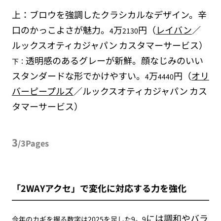
上：ブロウを強調したクラシカルなデザイン。辛
口のかっこよさが魅力。
万
円（
レイバン
／
4
2130
ルックスオティカジャパン
カスタマーサービス）
透明感のあるグレーが新鮮。顔なじみのいい
下：
スタンダードな形でかけやすい。
万
円（
オリ
4
4440
バーピープルズ
／ルックスオティカジャパン
カス
タマーサービス）
3
/3Pages
「2WAYアクセ」で変化に対応する力を強化
には調和やバラ
今年のカギを握る数字は2025を足した9。9