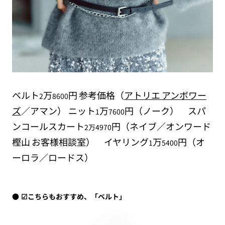
ベルト
万
円
参考価格（
アトリエ
アンボワー
2
8600
ズ
／アマン） ニット
万
円（ノーク） スパ
1
7600
ンコールスカート
円（ネイブ／オンワード
2万4970
樫山
お客様相談室） イヤリング
万
円（オ
1
5400
ーロラ／ロードス）
☑︎こちらもおすすめ、「ベルト」