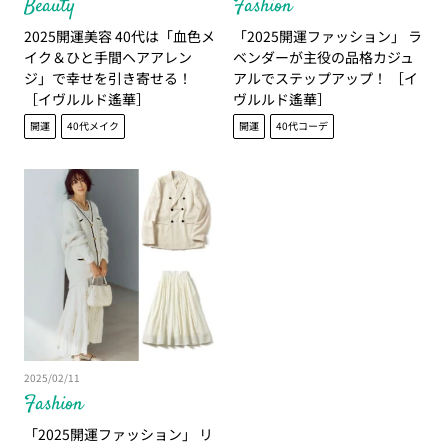
Beauty
Fashion
2025開運美容 40代は「血色メ
「2025開運ファッション」 ラ
イク＆ひと手間ヘアアレン
ベンダーが主役の品格カジュ
ジ」で幸せを引き寄せる！
アルでステップアップ！ ［イ
［イヴルルド遙華］
ヴルルド遙華］
開運
40代メイク
開運
40代コーデ
2025/02/11
Fashion
「2025開運ファッション」 リ