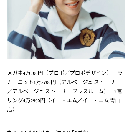
メガネ
万
円（
プロポ
／プロポデザイン） ラ
4
700
ガーニット
万
円（アルページュ
ストーリー
1
8700
／アルページュ
ストーリー
プレスルーム）
連
2
リング
万
円（イー・エム／イー・エム
青山
4
2900
店）