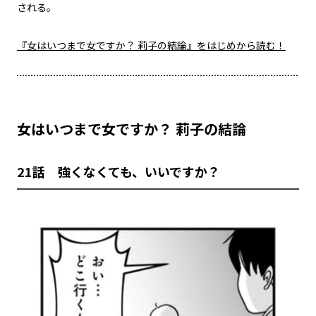
される。
『女はいつまで女ですか？ 莉子の結論』をはじめから読む！
女はいつまで女ですか？ 莉子の結論
21話 強くなくても、いいですか？