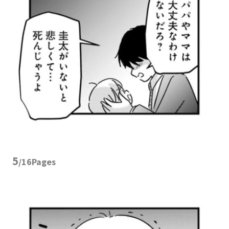
5
/16Pages