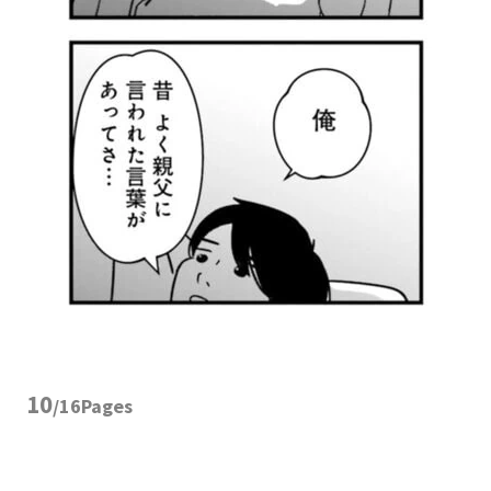
10
/16Pages