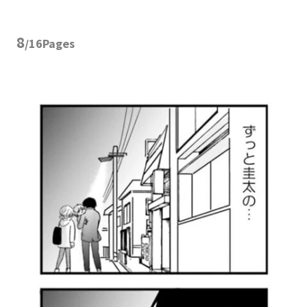
8
/16Pages