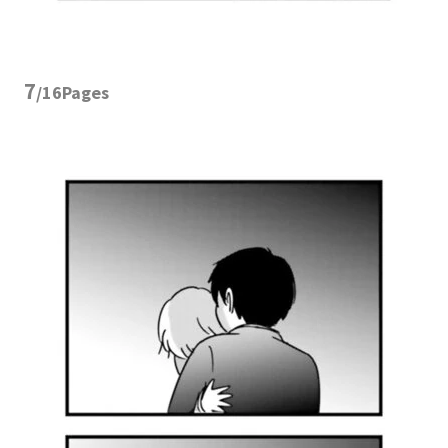
7
/16Pages