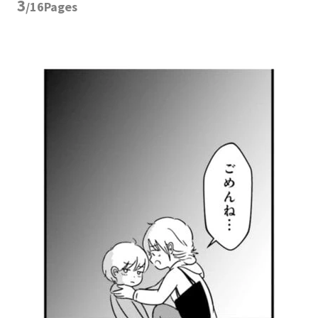
3
/16Pages