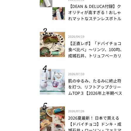
【DEAN ＆ DELUCA付録】ク
オリティが高すぎる！おしゃ
れマットなステンレスボトル
をリアルレビュー│かがやき
隊 伊藤里絵
2026/04/19
【正直レポ】「ドバイチョコ
食べ比べ」～リンツ、100均、
成城石井、トリュフベーカリ
ー～｜かがやき隊 藤野翠
2026/07/10
肌のゆるみ、たるみに終止符
を打つ、リフトアップクリー
ムTOP３【2026年上半期ベス
トコスメ】
2026/07/26
2026夏最新！ 日本で買える
【ドバイチョコ】ドンキ・成
城石井・ローソン・ファミマ