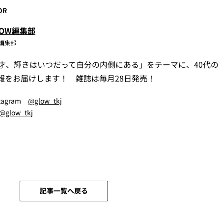
OR
LOW編集部
W編集部
5才、輝きはいつだって自分の内側にある」をテーマに、40代
報をお届けします！ 雑誌は毎月28日発売！
stagram
@glow_tkj
@glow_tkj
記事一覧へ戻る