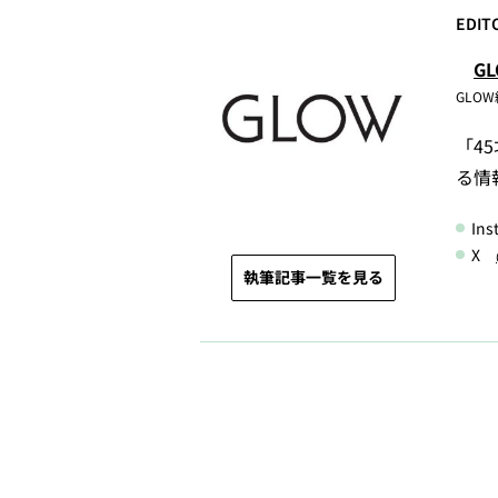
EDIT
G
GLO
「4
る情
In
X
執筆記事一覧を見る