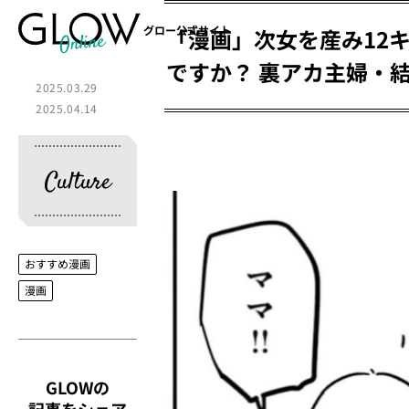
グロー公式サイト
「漫画」次女を産み12
ですか？ 裏アカ主婦・
2025.03.29
2025.04.14
Culture
おすすめ漫画
漫画
GLOWの