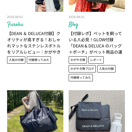
2026.08.01
2026.08.01
Furoku
Blog
【DEAN ＆ DELUCA付録】ク
【付録レポ】ペットを飼って
オリティが高すぎる！おしゃ
いる人必見！GLOW付録
れマットなステンレスボトル
「DEAN & DELUCA のバッグ
をリアルレビュー│かがやき
＋ポーチ」がペット用品の運
隊 伊藤里絵
搬に超便利！｜かがやき隊 角
人気の付録
付録使ってみた
かがやき隊
レポート
藤千種
かがやき隊ブログ
人気の付録
付録使ってみた