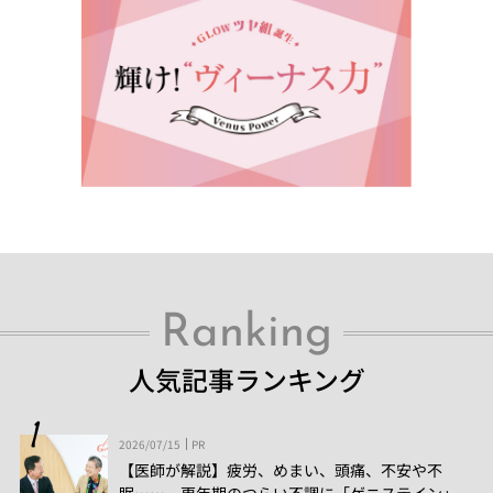
Ranking
人気記事ランキング
2026/07/15
PR
【医師が解説】疲労、めまい、頭痛、不安や不
眠……。更年期のつらい不調に「ゲニステイン」