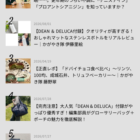
「プロアントシアニジン」を知っていますか？
2026/08/01
【DEAN ＆ DELUCA付録】クオリティが高すぎる！
おしゃれマットなステンレスボトルをリアルレビュ
ー│かがやき隊 伊藤里絵
2026/04/19
【正直レポ】「ドバイチョコ食べ比べ」～リンツ、
100均、成城石井、トリュフベーカリー～｜かがや
き隊 藤野翠
2026/07/28
【完売注意】大人気「DEAN & DELUCA」付録がや
っぱり優秀すぎ！編集部員がグローサリーバッグ＋
ポーチの魅力を徹底解説！
2026/07/27