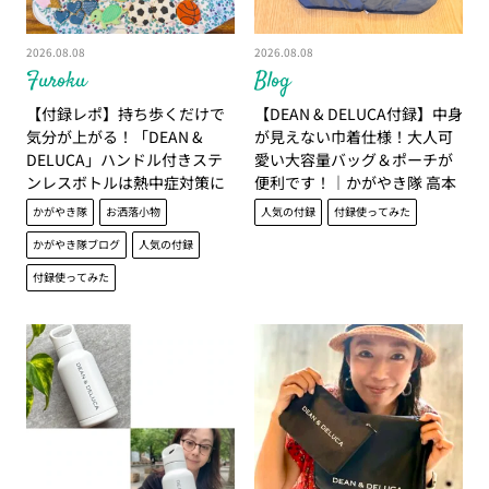
2026.08.08
2026.08.08
Furoku
Blog
【付録レポ】持ち歩くだけで
【DEAN & DELUCA付録】中身
気分が上がる！「DEAN &
が見えない巾着仕様！大人可
DELUCA」ハンドル付きステ
愛い大容量バッグ＆ポーチが
ンレスボトルは熱中症対策に
便利です！｜かがやき隊 高本
も大活躍│かがやき隊 杉田美
有理子
かがやき隊
お洒落小物
人気の付録
付録使ってみた
紀
かがやき隊ブログ
人気の付録
付録使ってみた