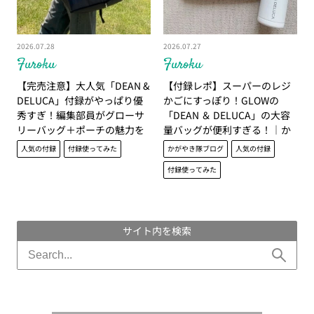
2026.07.28
2026.07.27
Furoku
Furoku
【完売注意】大人気「DEAN &
【付録レポ】スーパーのレジ
DELUCA」付録がやっぱり優
かごにすっぽり！GLOWの
秀すぎ！編集部員がグローサ
「DEAN ＆ DELUCA」の大容
リーバッグ＋ポーチの魅力を
量バッグが便利すぎる！│か
徹底解説！
がやき隊 池田愛未
人気の付録
付録使ってみた
かがやき隊ブログ
人気の付録
付録使ってみた
サイト内を検索