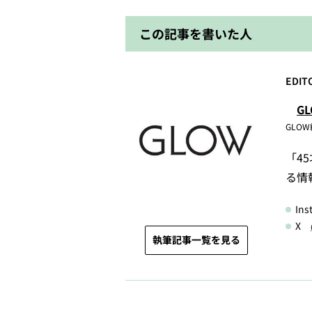
この記事を書いた人
EDIT
G
GLO
「4
る情
In
X
執筆記事一覧を見る