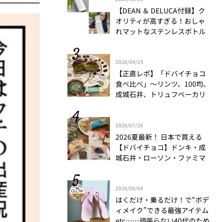
【DEAN ＆ DELUCA付録】ク
オリティが高すぎる！おしゃ
れマットなステンレスボトル
をリアルレビュー│かがやき
隊 伊藤里絵
2026/04/19
【正直レポ】「ドバイチョコ
食べ比べ」～リンツ、100均、
成城石井、トリュフベーカリ
ー～｜かがやき隊 藤野翠
2026/07/26
2026夏最新！ 日本で買える
【ドバイチョコ】ドンキ・成
城石井・ローソン・ファミマ
食べ比べ
2026/08/04
はくだけ・乗るだけ！で“ボデ
ィメイク”できる最強アイテム
etc……頑張らない40代のため