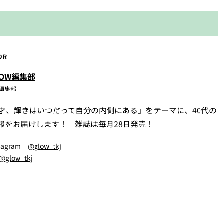
OR
LOW編集部
W編集部
5才、輝きはいつだって自分の内側にある」をテーマに、40代
報をお届けします！ 雑誌は毎月28日発売！
stagram
@glow_tkj
@glow_tkj