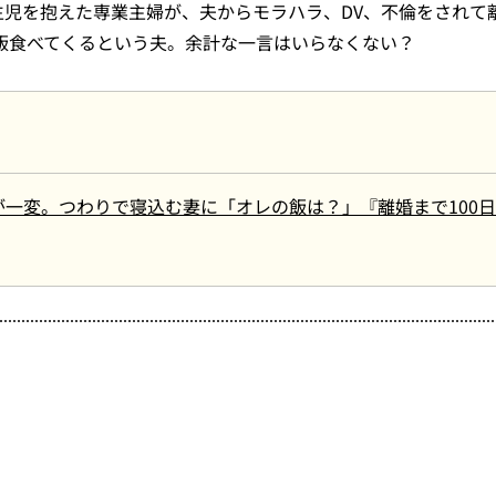
児を抱えた専業主婦が、夫からモラハラ、DV、不倫をされて
夕飯食べてくるという夫。余計な一言はいらなくない？
一変。つわりで寝込む妻に「オレの飯は？」『離婚まで100