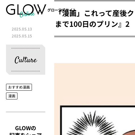
グロー公式サイト
「漫画」これって産後ク
まで100日のプリン』2
2025.05.13
2025.05.15
Culture
おすすめ漫画
漫画
GLOWの