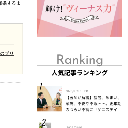
離婚するま
日のプリ
Ranking
人気記事ランキング
2026/07/15
PR
【医師が解説】疲労、めまい、
頭痛、不安や不眠……。更年期
のつらい不調に「ゲニステイ
ン」「プロアントシアニジン」
を知っていますか？
2026/08/01