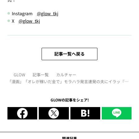
Instagram
@glow_tkj
X
@glow_tkj
記事一覧へ戻る
GLOW
記事一覧
カルチャー
「漫画」「オレが稼いだ金で」モラハラ発言連発の夫にイラッ『離
婚まで100日のプリン』5
GLOWの記事をシェア!
関連記事