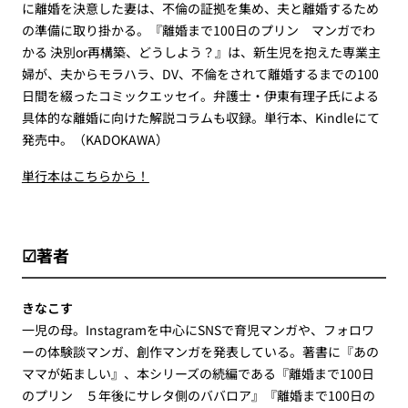
に離婚を決意した妻は、不倫の証拠を集め、夫と離婚するため
の準備に取り掛かる。『離婚まで100日のプリン マンガでわ
かる 決別or再構築、どうしよう？』は、新生児を抱えた専業主
婦が、夫からモラハラ、DV、不倫をされて離婚するまでの100
日間を綴ったコミックエッセイ。弁護士・伊東有理子氏による
具体的な離婚に向けた解説コラムも収録。単行本、Kindleにて
発売中。（KADOKAWA）
単行本はこちらから！
☑著者
きなこす
一児の母。Instagramを中心にSNSで育児マンガや、フォロワ
ーの体験談マンガ、創作マンガを発表している。著書に『あの
ママが妬ましい』、本シリーズの続編である『離婚まで100日
のプリン ５年後にサレタ側のババロア』『離婚まで100日の