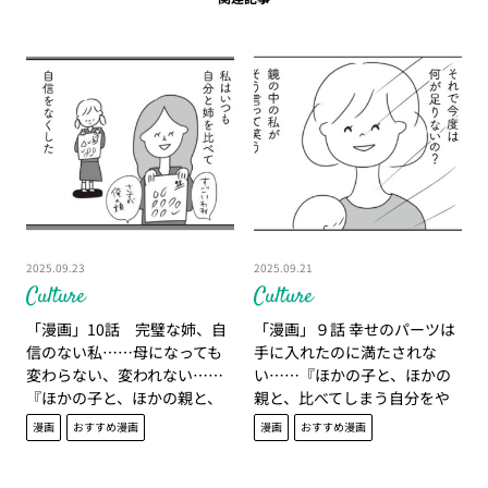
2025.09.23
2025.09.21
Culture
Culture
「漫画」10話 完璧な姉、自
「漫画」９話 幸せのパーツは
信のない私……母になっても
手に入れたのに満たされな
変わらない、変われない……
い……『ほかの子と、ほかの
『ほかの子と、ほかの親と、
親と、比べてしまう自分をや
比べてしまう自分をやめた
めたい』
漫画
おすすめ漫画
漫画
おすすめ漫画
い』