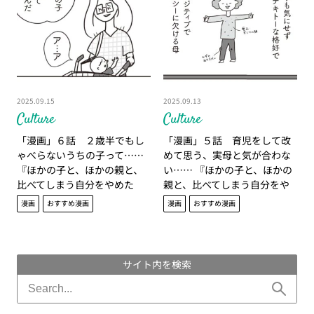
2025.09.15
2025.09.13
Culture
Culture
「漫画」６話 ２歳半でもし
「漫画」５話 育児をして改
ゃべらないうちの子って……
めて思う、実母と気が合わな
『ほかの子と、ほかの親と、
い…… 『ほかの子と、ほかの
比べてしまう自分をやめた
親と、比べてしまう自分をや
い』
めたい』
漫画
おすすめ漫画
漫画
おすすめ漫画
サイト内を検索