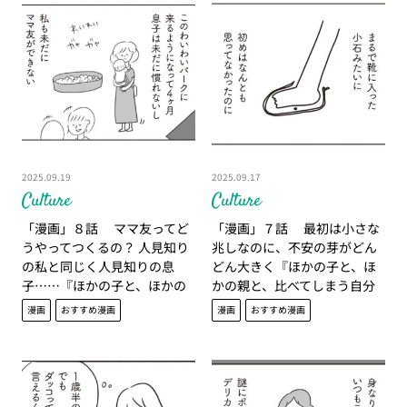
2025.09.19
2025.09.17
Culture
Culture
「漫画」８話 ママ友ってど
「漫画」７話 最初は小さな
うやってつくるの？ 人見知り
兆しなのに、不安の芽がどん
の私と同じく人見知りの息
どん大きく『ほかの子と、ほ
子……『ほかの子と、ほかの
かの親と、比べてしまう自分
親と、比べてしまう自分をや
をやめたい』
漫画
おすすめ漫画
漫画
おすすめ漫画
めたい』