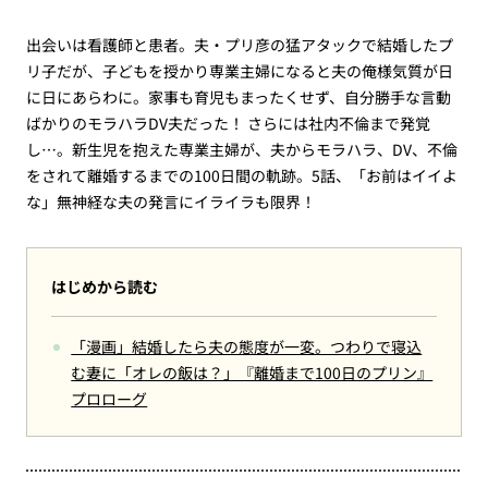
出会いは看護師と患者。夫・プリ彦の猛アタックで結婚したプ
リ子だが、子どもを授かり専業主婦になると夫の俺様気質が日
に日にあらわに。家事も育児もまったくせず、自分勝手な言動
ばかりのモラハラDV夫だった！ さらには社内不倫まで発覚
し…。新生児を抱えた専業主婦が、夫からモラハラ、DV、不倫
をされて離婚するまでの100日間の軌跡。5話、「お前はイイよ
な」無神経な夫の発言にイライラも限界！
はじめから読む
「漫画」結婚したら夫の態度が一変。つわりで寝込
む妻に「オレの飯は？」『離婚まで100日のプリン』
プロローグ