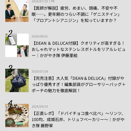
2026/07/15
PR
【医師が解説】疲労、めまい、頭痛、不安や不
眠……。更年期のつらい不調に「ゲニステイン」
「プロアントシアニジン」を知っていますか？
2026/08/01
【DEAN ＆ DELUCA付録】クオリティが高すぎる！
おしゃれマットなステンレスボトルをリアルレビュ
ー│かがやき隊 伊藤里絵
2026/07/28
【完売注意】大人気「DEAN & DELUCA」付録がや
っぱり優秀すぎ！編集部員がグローサリーバッグ＋
ポーチの魅力を徹底解説！
2026/04/19
【正直レポ】「ドバイチョコ食べ比べ」～リンツ、
100均、成城石井、トリュフベーカリー～｜かがや
き隊 藤野翠