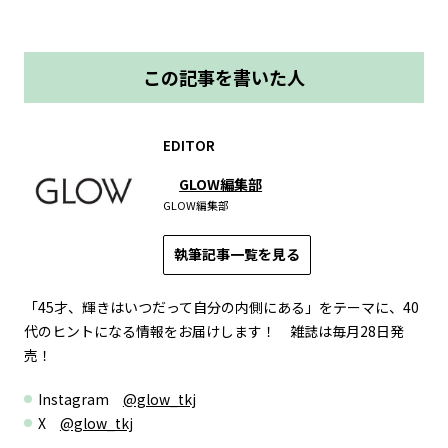
この記事を書いた人
EDITOR
GLOW編集部
GLOW編集部
執筆記事一覧を見る
「45才、輝きはいつだって自分の内側にある」をテーマに、40
代のヒントになる情報をお届けします！ 雑誌は毎月28日発
売！
Instagram
@glow_tkj
X
@glow_tkj