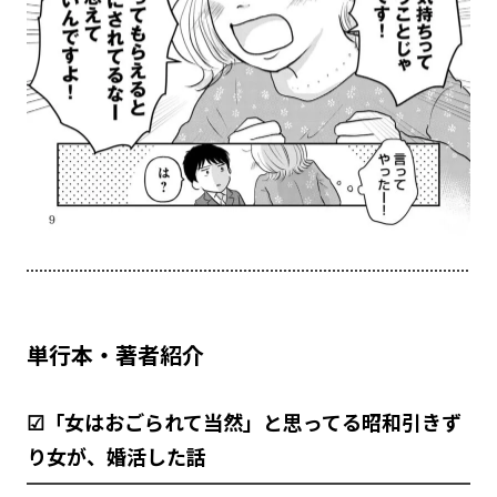
単行本・著者紹介
☑「女はおごられて当然」と思ってる昭和引きず
り女が、婚活した話