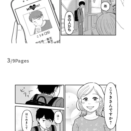
3
/9Pages