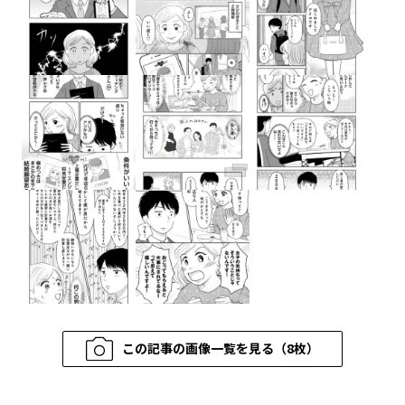
この記事の画像一覧を見る（8枚）