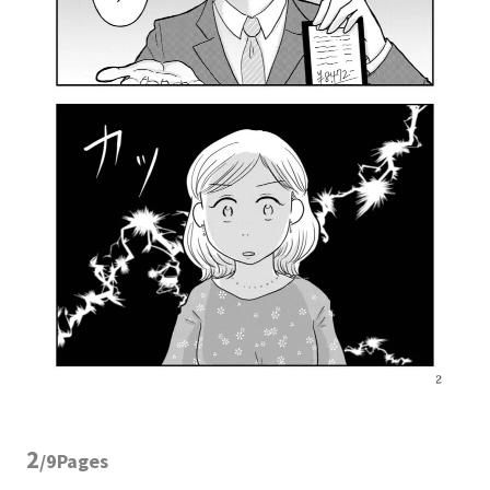
2
/9Pages