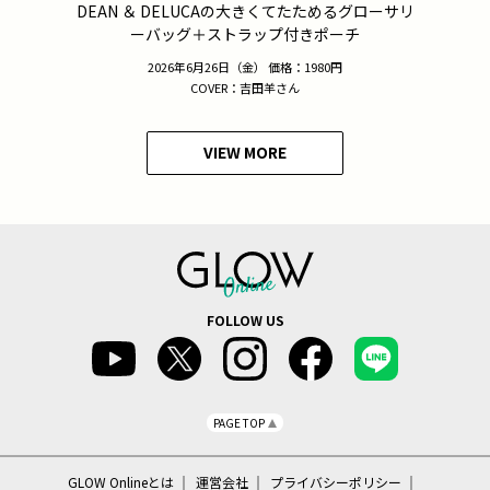
DEAN ＆ DELUCAの大きくてたためるグローサリ
ーバッグ＋ストラップ付きポーチ
2026年6月26日（金） 価格：1980円
COVER：吉田羊さん
VIEW MORE
FOLLOW US
PAGE TOP
GLOW Onlineとは
運営会社
プライバシーポリシー