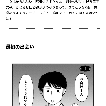
「女は奢られたい」昭和引きずり女vs.「対等がいい」理系年下
男子――。こじらせ価値観がぶつかりあって、さてどうなる⁉ 共
感ありまくりのラブコメディ！ 脇田アイコの恋のゆくえはいか
に！
最初の出会い