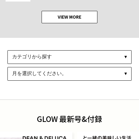
VIEW MORE
GLOW 最新号&付録