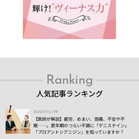
Ranking
人気記事ランキング
2026/07/15
PR
【医師が解説】疲労、めまい、頭痛、不安や不
眠……。更年期のつらい不調に「ゲニステイン」
「プロアントシアニジン」を知っていますか？