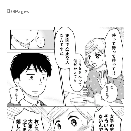
8
/9Pages