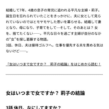
結婚して7年、4歳の息子の育児に追われる平凡な主婦・莉子。
誕生日を忘れられていたことをきっかけに、夫に女として見ら
れていないのではとモヤモヤした思いを募らせる。結婚して妻
となり、母になり、子育てをして…そして、そのあとは？ 女
を、捨てたくない――。平凡な日々を過ごす主婦が自分のなか
の“女”を探し葛藤する物語。
3話、休日、夫は接待ゴルフへ。仕事を優先する夫を責める気は
ないけど……。
『女はいつまで女ですか？ 莉子の結論』をはじめから読む！
女はいつまで女ですか？ 莉子の結論
3話 休日、なにしてますか？