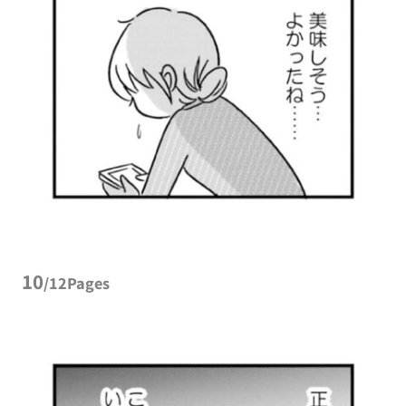
10
/12Pages