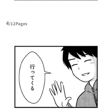
4
/12Pages