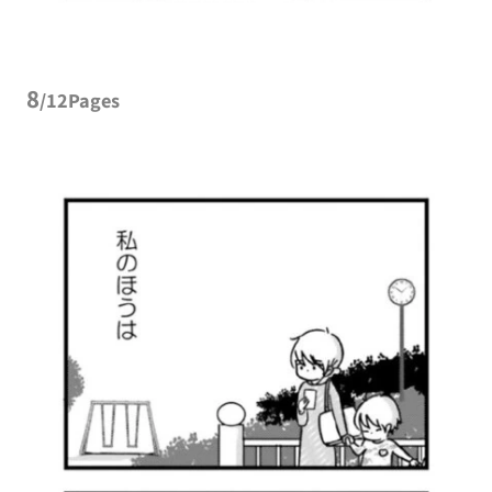
8
/12Pages