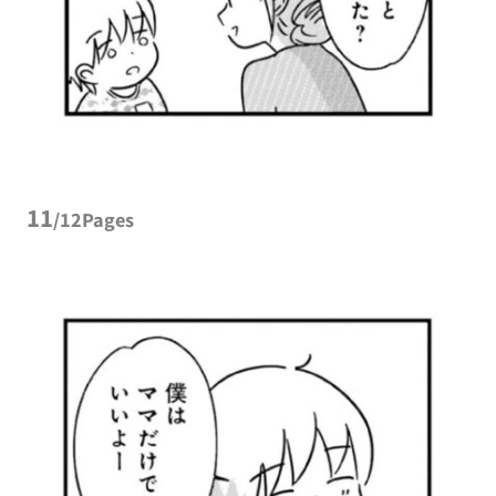
11
/12Pages