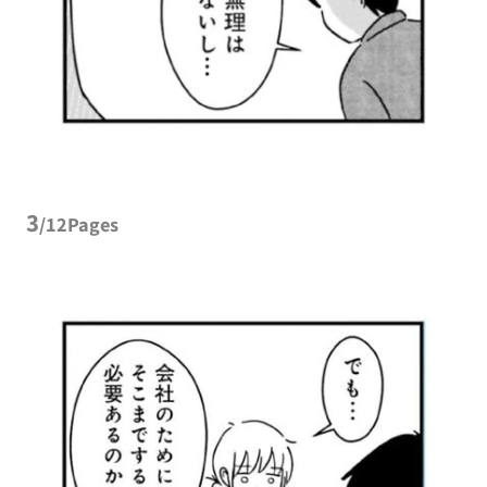
3
/12Pages