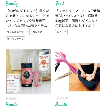
Beauty
Food
【40代のダイエット】履くだ
「ファミリーマート」の“低脂
けで筋トレになるショーツほ
質”おやつベスト3！ 1袋脂質
かヒップアップや姿勢矯正
4.0g以下、健康とダイエット
も！プロが選んだ5アイテム
が気になる方におすすめ！
ウェルネスアワード
血行ケア
スイーツ
エイジングアイ
2025/06/21
2024/05/07
Beauty
Beauty