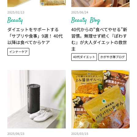
2025/02/13
2025/06/24
Beauty
Beauty
Blog
ダイエットをサポートする
40代からの“食べてやせる”新
「サプリや食事」9選！ 40代
習慣。無理せず続く『ぽわす
以降は食べてからケア
む』が大人ダイエットの救世
主
インナーケア
40代ダイエット
かがやき隊ブログ
2025/06/23
2025/03/15