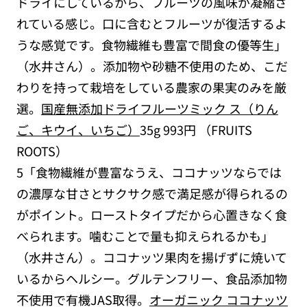
ドライにしているから、フルーツの風味が凝縮さ
れている感じ。口に含むとフルーツが復活するよ
うな感覚です。食物繊維も豊富で間食の優等生」
（水井さん）。添加物や砂糖不使用のため、こだ
わりを持って栽培をしている農家の果実のみを厳
選。
国産無添加ドライフルーツミック ス（りん
ご、キウイ、いちご）
35g 993円 （FRUITS
ROOTS）
5「食物繊維が豊富なうえ、ココナッツならでは
の濃厚な甘さとサクサク感で満足感が得られるの
がポイント。ローストタイプだから心置きなく食
べられます。噛むことで量も抑えられるかも」
（水井さん）。ココナッツ果肉を揚げずに焼いて
いるからヘルシー。グルテンフリー、食品添加物
不使用で有機JAS取得。
オーガニック ココナッツ