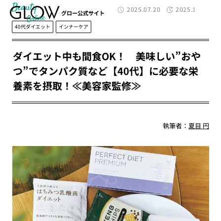
Beauty
2025.07.20
2025.10.22
グロー公式サイト
40代ダイエット
インナーケア
ダイエット中も間食OK！ 美味しい”おや
つ”でタンパク質など【40代】に必要な栄
養素を摂取！≪美容家監修≫
執筆者：
夏目 円