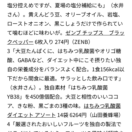
塩分控えめですが、夏場の塩分補給にも」（水井
さん）。黄えんどう豆、オリーブオイル、岩塩、
ローストオニオン、黒こしょうだけで作られてい
て噛むほどに味わいが。
ゼンブ チップス ブラッ
クペッパー
6枚入り 274円（ZENB）
3「大豆たんぱくに、はちみつ乳酸菌やオリゴ糖
酸、GABAなど、ダイエット中にこそ摂りたい独
自の栄養成分をバランスよく配合。1食156kcal以
下だから間食に最適。サラッとした飲み口です」
（水井さん）。独自素材「はちみつ乳酸菌
YB38」を450億個配合。大豆と相性のいいココ
ア、きな粉、黒ごまの3種の味。
はちみつ乳酸菌
ダイエット アソート
14袋 6264円（山田養蜂場）
4「厳選されたおいしいフルーツを独自の製法で