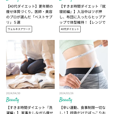
【40代ダイエット】更年期の
【すきま時間ダイエット『就
痩せ体質づくり。医師・美容
寝前編』】入浴中はツボ押
のプロが選んだ「ベストサプ
し、布団に入ったらヒップア
リ」５選
ップで体型維持！【レンジで
作れる簡単スイーツも】
ウェルネスアワード
40代ダイエット
2024/04/30
2024/03/26
Beauty
Beauty
【すきま時間ダイエット『洗
【辛い運動、食事制限一切な
濯編』】 家事をしながら痩せ
し！】呼吸だけでぽっこりお