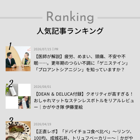
Ranking
人気記事ランキング
2026/07/15
PR
【医師が解説】疲労、めまい、頭痛、不安や不
眠……。更年期のつらい不調に「ゲニステイン」
「プロアントシアニジン」を知っていますか？
2026/08/01
【DEAN ＆ DELUCA付録】クオリティが高すぎる！
おしゃれマットなステンレスボトルをリアルレビュ
ー│かがやき隊 伊藤里絵
2026/04/19
【正直レポ】「ドバイチョコ食べ比べ」～リンツ、
100均、成城石井、トリュフベーカリー～｜かがや