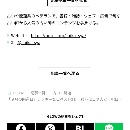
執筆記事一覧を見る
占いや開運系のベテランで、書籍・雑誌・ウェブ・広告で旬な
占い師から人気の占い師のコンテンツを手掛ける。
Website
https://note.com/suika_sya/
X
@suika_sya
記事一覧へ戻る
GLOW
記事一覧
占い・開運
「９月の開運日」ラッキーな日ベスト3＆一粒万倍日や大安・祝日な
どチェック！ 9月は一粒万倍日が4回も！【2025】
GLOWの記事をシェア!