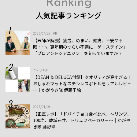
Ranking
人気記事ランキング
2026/07/15
PR
【医師が解説】疲労、めまい、頭痛、不安や不
眠……。更年期のつらい不調に「ゲニステイン」
「プロアントシアニジン」を知っていますか？
2026/08/01
【DEAN ＆ DELUCA付録】クオリティが高すぎる！
おしゃれマットなステンレスボトルをリアルレビュ
ー│かがやき隊 伊藤里絵
2026/04/19
【正直レポ】「ドバイチョコ食べ比べ」～リンツ、
100均、成城石井、トリュフベーカリー～｜かがや
き隊 藤野翠