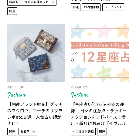
水晶玉子・今週の開運メッセージ
開運
お洒落小物
ハイブランド
開運
2025/05/18
2025/07/25
Fashion
Fortune
【開運ブランド財布】グッチ
【星座占い】7/25～8/8の運
のフクロウ、コーチのサクラ
勢！ 日々の注意点・ラッキー
ンボetc.９選｜人気占い師が
アクションをアドバイス！満
ナビ！
月・新月にお届け【イヴルル
ド遙華】
開運
お洒落小物
イヴルルド遙華
開運