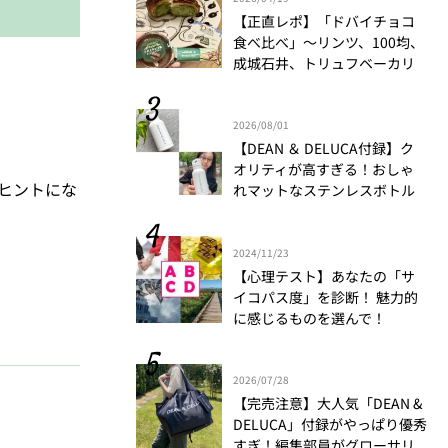
【正直レポ】「ドバイチョコ
食べ比べ」～リンツ、100均、
成城石井、トリュフベーカリ
ー～｜かがやき隊 藤野翠
2026/08/01
【DEAN ＆ DELUCA付録】ク
オリティが高すぎる！おしゃ
のヒントにな
れマットなステンレスボトル
をリアルレビュー│かがやき
隊 伊藤里絵
2024/11/23
【心理テスト】あなたの「サ
イコパス度」を診断！ 魅力的
に感じるものを選んで！
2026/07/28
【完売注意】大人気「DEAN &
DELUCA」付録がやっぱり優秀
すぎ！編集部員がグローサリ