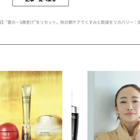
美容】“夏の－5歳老け”をリセット。秋の朝ケアでくすみと乾燥をリカバリー｜