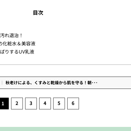
目次
の汚れ退治！
αの化粧水＆美容液
っぱりするUV乳液
秋老けによる、くすみと乾燥から肌を守る！朝･･･
2
3
4
5
6
1