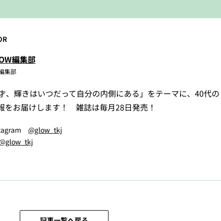
OR
LOW編集部
W編集部
5才、輝きはいつだって自分の内側にある」をテーマに、40代
報をお届けします！ 雑誌は毎月28日発売！
stagram
@glow_tkj
@glow_tkj
記事一覧へ戻る