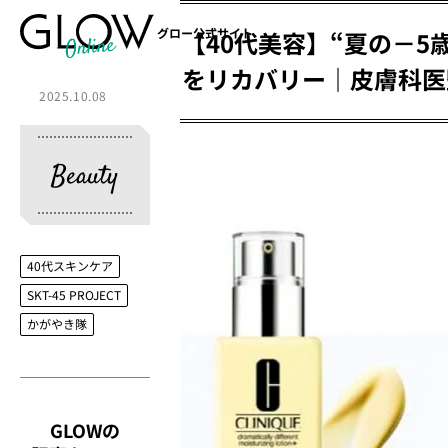
グロー公式サイト
【40代美容】“夏の－
をリカバリー｜皮膚科医
2025.10.08
Beauty
40代スキンケア
SKT-45 PROJECT
かがやき隊
GLOWの