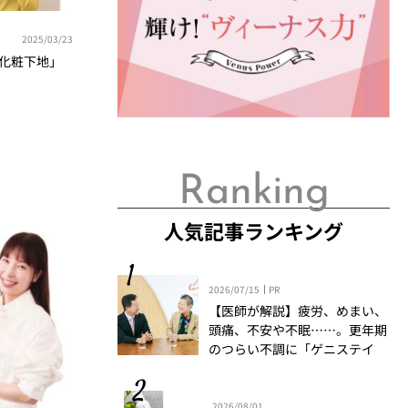
2025/03/23
「化粧下地」
Ranking
人気記事ランキング
2026/07/15
PR
【医師が解説】疲労、めまい、
頭痛、不安や不眠……。更年期
のつらい不調に「ゲニステイ
ン」「プロアントシアニジン」
を知っていますか？
2026/08/01