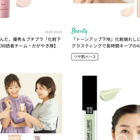
Beauty
2024/10/25
選んだ、優秀＆プチプラ「化粧下
「トーンアップ下地」化粧崩れし
LOW読者チーム・かがやき隊】
グラスティングで長時間キープの4
ツヤ肌ベース