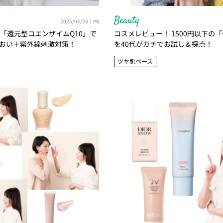
Beauty
2025/04/28
PR
の「還元型コエンザイムQ10」で
コスメレビュー！ 1500円以下の
おい＋紫外線刺激対策！
を40代がガチでお試し＆採点！
ツヤ肌ベース