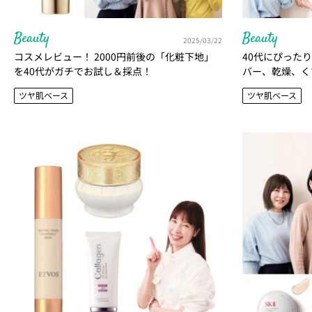
Beauty
Beauty
2025/03/22
コスメレビュー！ 2000円前後の「化粧下地」
40代にぴった
を40代がガチでお試し＆採点！
バー、乾燥、く
修】
ツヤ肌ベース
ツヤ肌ベース