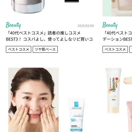
Beauty
Beauty
2025/02/09
「40代ベストコスメ」読者の推しコスメ
「40代ベスト
BEST3！ コスパよし、使ってよしなリピ買いコ
デーションBES
スメはコレだ！
くる
ベストコスメ
ツヤ肌ベース
ベストコスメ