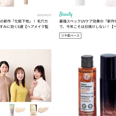
Beauty
2025/03/17
りの新作「化粧下地」！ 毛穴カ
最強スペックUVケア効果の「新作
すみに効く6選【ヘアメイク監
で、今年こそは日焼けしない！【
すすめ】
ツヤ肌ベース