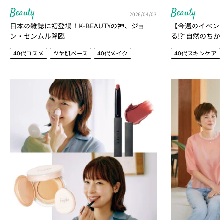
Beauty
Beauty
2026/04/03
日本の雑誌に初登場！K-BEAUTYの神、ジョ
【今週のイベン
ン・センムル降臨
る⁉‟自然のち
カフェ 2026
40代コスメ
ツヤ肌ベース
40代メイク
40代スキンケア