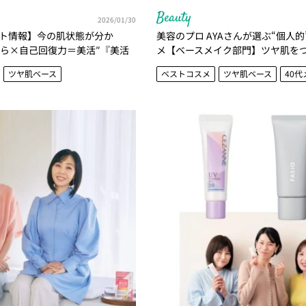
Beauty
2026/01/30
ト情報】今の肌状態が分か
美容のプロ AYAさんが選ぶ“個人
から×自己回復力＝美活″『美活
メ【ベースメイク部門】ツヤ肌を
』をレポート！
ース
ツヤ肌ベース
ベストコスメ
ツヤ肌ベース
40代