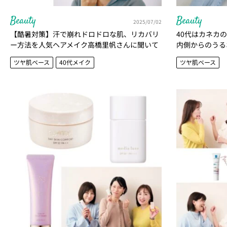
Beauty
Beauty
2025/07/02
【酷暑対策】汗で崩れドロドロな肌、リカバリ
40代はカネカ
ー方法を人気ヘアメイク高橋里帆さんに聞いて
内側からのうる
みた！
ツヤ肌ベース
40代メイク
ツヤ肌ベース