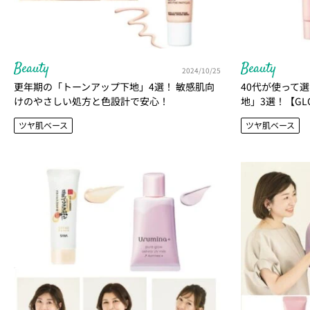
Beauty
Beauty
2024/10/25
更年期の「トーンアップ下地」4選！ 敏感肌向
40代が使って
けのやさしい処方と色設計で安心！
地」3選！【G
ツヤ肌ベース
ツヤ肌ベース