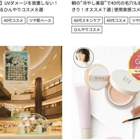
容】UVダメージを放置しない！
朝の“冷やし美容”で40代の毛穴も
るひんやりコスメ８選
きり！オススメ７選 | 使用実感コ
40代コスメ
ツヤ肌ベース
40代スキンケア
40代コスメ
ツヤ
ひんやりコスメ