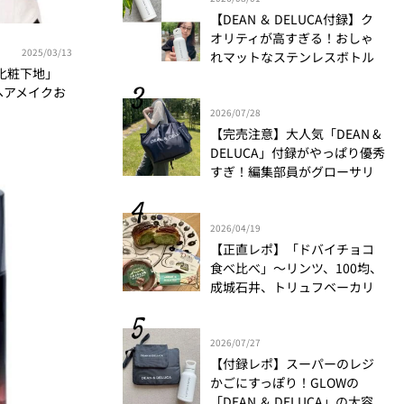
【DEAN ＆ DELUCA付録】ク
オリティが高すぎる！おしゃ
2025/03/13
れマットなステンレスボトル
化粧下地」
をリアルレビュー│かがやき
ヘアメイクお
隊 伊藤里絵
2026/07/28
【完売注意】大人気「DEAN &
DELUCA」付録がやっぱり優秀
すぎ！編集部員がグローサリ
ーバッグ＋ポーチの魅力を徹
底解説！
2026/04/19
【正直レポ】「ドバイチョコ
食べ比べ」～リンツ、100均、
成城石井、トリュフベーカリ
ー～｜かがやき隊 藤野翠
2026/07/27
【付録レポ】スーパーのレジ
かごにすっぽり！GLOWの
「DEAN ＆ DELUCA」の大容