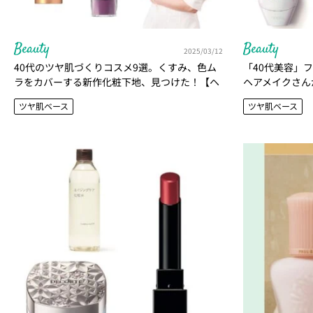
Beauty
Beauty
2025/03/12
40代のツヤ肌づくりコスメ9選。くすみ、色ム
「40代美容」
ラをカバーする新作化粧下地、見つけた！【ヘ
ヘアメイクさん
アメイクおすすめ】
は？
ツヤ肌ベース
ツヤ肌ベース