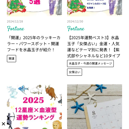
2024/12/28
2024/12/30
Fortune
Fortune
「開運」2025年のラッキーカ
【2025年運勢ベスト3】水晶
ラー・パワースポット・開運
玉子「女傑占い」金運・人気
フードを水晶玉子が紹介！
運などテーマ別に発表！【紫
式部やシャネルなど10タイプ
開運
で占う】
水晶玉子・今週の開運メッセージ
女傑占い