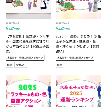
2025/06/14
2025/02/14
Fortune
Fortune
【本質診断】紫式部・シャネ
2025年「運勢」まとめ！ 水晶
ル…歴史に名を残す女性でわ
玉子が全体運・健康運・金
かる本当の自分【水晶玉子監
運・輝く秘けつを占う【女傑
修】
占い】
水晶玉子・今週の開運メッセージ
水晶玉子・今週の開運メッセージ
開運
女傑占い
開運