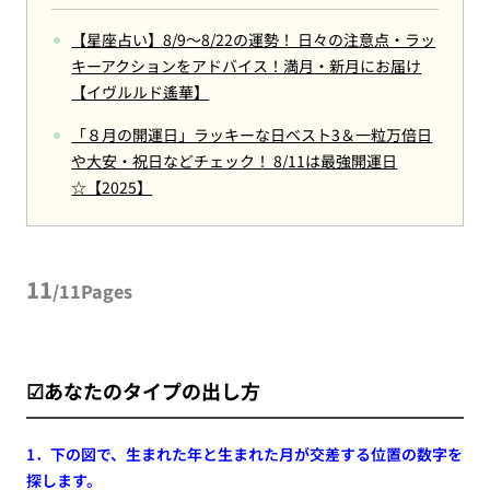
【星座占い】8/9～8/22の運勢！ 日々の注意点・ラッ
キーアクションをアドバイス！満月・新月にお届け
【イヴルルド遙華】
「８月の開運日」ラッキーな日ベスト3＆一粒万倍日
や大安・祝日などチェック！ 8/11は最強開運日
☆【2025】
11
/11Pages
☑あなたのタイプの出し方
1．下の図で、生まれた年と生まれた月が交差する位置の数字を
探します。