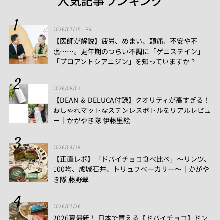
人気記事ランキング
2026/07/15
PR
【医師が解説】疲労、めまい、頭痛、不安や不
眠……。更年期のつらい不調に「ゲニステイン」
「プロアントシアニジン」を知っていますか？
2026/08/01
【DEAN ＆ DELUCA付録】クオリティが高すぎる！
おしゃれマットなステンレスボトルをリアルレビュ
ー│かがやき隊 伊藤里絵
2026/04/19
【正直レポ】「ドバイチョコ食べ比べ」～リンツ、
100均、成城石井、トリュフベーカリー～｜かがや
き隊 藤野翠
2026/07/26
2026夏最新！ 日本で買える【ドバイチョコ】ドン