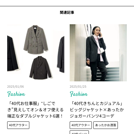
関連記事
2025/01/06
2025/01/25
Fashion
Fashion
「40代お仕事服」‟しごで
「40代きちんとカジュアル」
き”見えしてオン＆オフ使える
ビッグジャケット×あったか
端正なダブルジャケット6選！
ジョガーパンツ4コーデ
40代アウター
40代アウター
あったかお洒落
40代パンツ