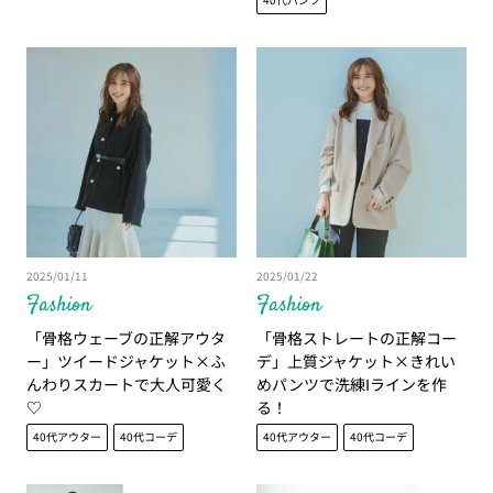
2025/01/11
2025/01/22
Fashion
Fashion
「骨格ウェーブの正解アウタ
「骨格ストレートの正解コー
ー」ツイードジャケット×ふ
デ」上質ジャケット×きれい
んわりスカートで大人可愛く
めパンツで洗練Iラインを作
♡
る！
40代アウター
40代コーデ
40代アウター
40代コーデ