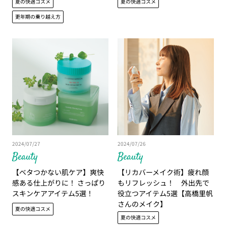
夏の快適コスメ
夏の快適コスメ
更年期の乗り越え方
2024/07/27
2024/07/26
Beauty
Beauty
【ベタつかない肌ケア】爽快
【リカバーメイク術】疲れ顔
感ある仕上がりに！ さっぱり
もリフレッシュ！ 外出先で
スキンケアアイテム5選！
役立つアイテム5選【高橋里帆
さんのメイク】
夏の快適コスメ
夏の快適コスメ