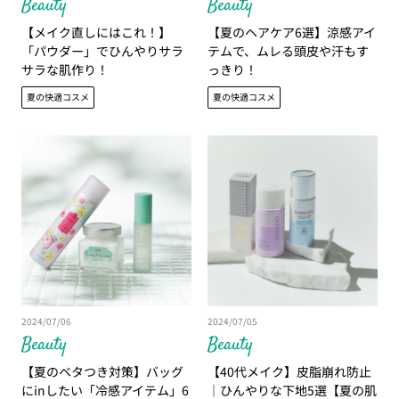
Beauty
Beauty
【メイク直しにはこれ！】
【夏のヘアケア6選】涼感アイ
「パウダー」でひんやりサラ
テムで、ムレる頭皮や汗もす
サラな肌作り！
っきり！
夏の快適コスメ
夏の快適コスメ
2024/07/06
2024/07/05
Beauty
Beauty
【夏のベタつき対策】バッグ
【40代メイク】皮脂崩れ防止
にinしたい「冷感アイテム」6
│ひんやりな下地5選【夏の肌