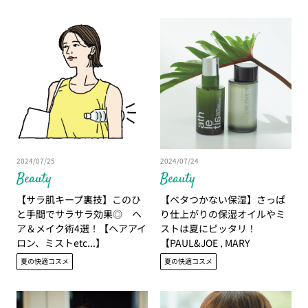
2024/07/25
2024/07/24
Beauty
Beauty
【サラ肌キープ裏技】このひ
【ベタつかない保湿】さっぱ
と手間でサラサラ効果◎ ヘ
り仕上がりの保湿オイルやミ
ア＆メイク術4選！【ヘアアイ
ストは夏にピッタリ！
ロン、ミストetc...】
【PAUL&JOE , MARY
QUANT...etc】
夏の快適コスメ
夏の快適コスメ