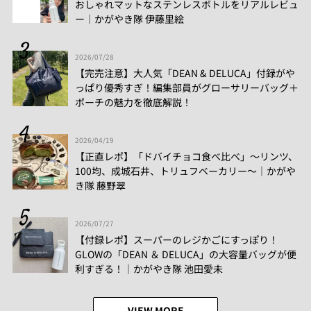
おしゃれマットなステンレスボトルをリアルレビュ
ー│かがやき隊 伊藤里絵
2026/07/28
【完売注意】大人気「DEAN & DELUCA」付録がや
っぱり優秀すぎ！編集部員がグローサリーバッグ＋
ポーチの魅力を徹底解説！
2026/04/19
【正直レポ】「ドバイチョコ食べ比べ」～リンツ、
100均、成城石井、トリュフベーカリー～｜かがや
き隊 藤野翠
2026/07/27
【付録レポ】スーパーのレジかごにすっぽり！
GLOWの「DEAN ＆ DELUCA」の大容量バッグが便
利すぎる！│かがやき隊 池田愛未
VIEW MORE