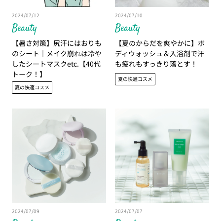
2024/07/12
2024/07/10
Beauty
Beauty
【暑さ対策】尻汗にはおりも
【夏のからだを爽やかに】ボ
のシート│メイク崩れは冷や
ディウォッシュ＆入浴剤で汗
したシートマスクetc.【40代
も疲れもすっきり落とす！
トーク！】
夏の快適コスメ
夏の快適コスメ
2024/07/09
2024/07/07