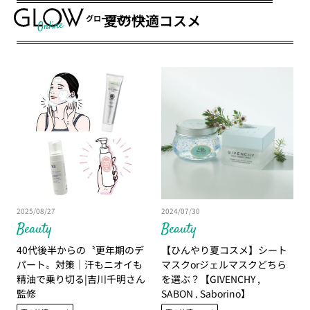
夏の快適コスメ
グロー公式サイト
2025/08/27
2024/07/30
Beauty
Beauty
40代後半からの〝更年期のデ
【ひんやり夏コスメ】シート
パート〟対策｜汗もニオイも
マスクorジェルマスクどちら
精油で乗り切る|吉川千明さん
を選ぶ？【GIVENCHY ,
監修
SABON , Saborino】