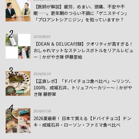
【医師が解説】疲労、めまい、頭痛、不安や不
眠……。更年期のつらい不調に「ゲニステイン」
「プロアントシアニジン」を知っていますか？
2026/08/01
【DEAN ＆ DELUCA付録】クオリティが高すぎる！
おしゃれマットなステンレスボトルをリアルレビュ
ー│かがやき隊 伊藤里絵
2026/04/19
【正直レポ】「ドバイチョコ食べ比べ」～リンツ、
100均、成城石井、トリュフベーカリー～｜かがや
き隊 藤野翠
2026/07/26
2026夏最新！ 日本で買える【ドバイチョコ】ドン
キ・成城石井・ローソン・ファミマ食べ比べ