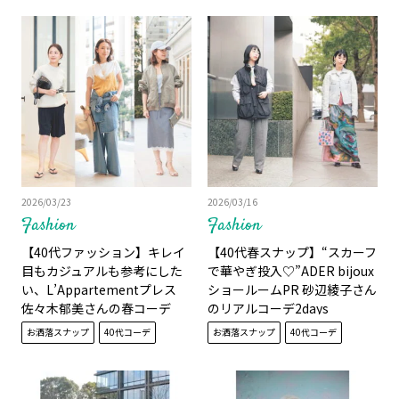
2026/03/23
2026/03/16
Fashion
Fashion
【40代ファッション】キレイ
【40代春スナップ】“スカーフ
目もカジュアルも参考にした
で華やぎ投入♡”ADER bijoux
い、L’Appartementプレス
ショールームPR 砂辺綾子さん
佐々木郁美さんの春コーデ
のリアルコーデ2days
3daysスナップ
お洒落スナップ
40代コーデ
お洒落スナップ
40代コーデ