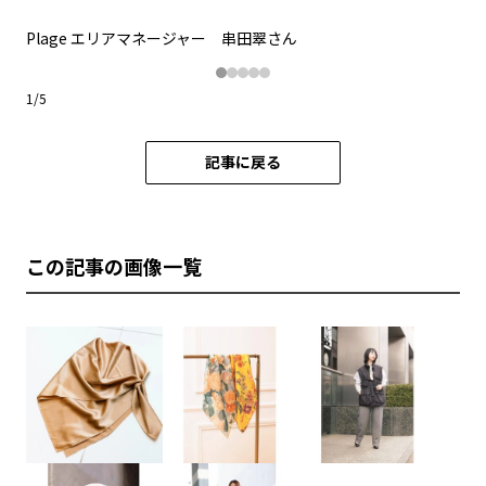
Plage エリアマネージャー 串田翠さん
AD
1
/
5
記事に戻る
この記事の画像一覧