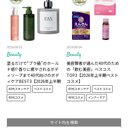
2026.08.05
2026.08.04
Beauty
Beauty
塗るだけで“ブラ級”のホール
美容賢者が選んだ40代のため
ド感!? 香りに癒やされるボデ
の「飲む美容」ベスコス
ィソープまで40代向けのボデ
TOP3【2026年上半期ベスト
ィケアBEST3【2026年上半期
コスメ】
ベストコスメ】
40代スキンケア
ベストコスメ
40代スキンケア
ベストコスメ
40代コスメ
40代コスメ
インナーケア
サイト内を検索