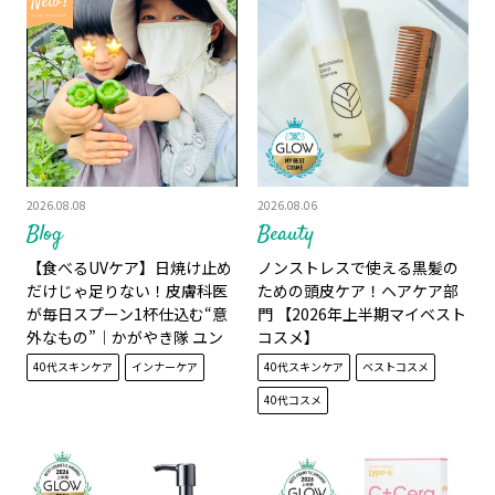
2026.08.08
2026.08.06
Blog
Beauty
【食べるUVケア】日焼け止め
ノンストレスで使える黒髪の
だけじゃ足りない！皮膚科医
ための頭皮ケア！ヘアケア部
が毎日スプーン1杯仕込む“意
門 【2026年上半期マイベスト
外なもの”│かがやき隊 ユン
コスメ】
ソニョン
40代スキンケア
インナーケア
40代スキンケア
ベストコスメ
40代コスメ