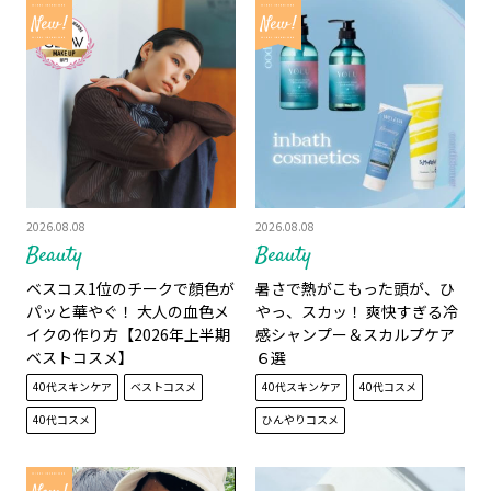
2026.08.08
2026.08.08
Beauty
Beauty
ベスコス1位のチークで顔色が
暑さで熱がこもった頭が、ひ
パッと華やぐ！ 大人の血色メ
やっ、スカッ！ 爽快すぎる冷
イクの作り方【2026年上半期
感シャンプー＆スカルプケア
ベストコスメ】
６選
40代スキンケア
ベストコスメ
40代スキンケア
40代コスメ
40代コスメ
ひんやりコスメ