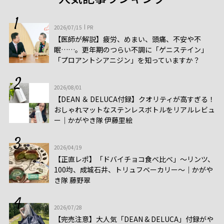
2026/07/15
PR
【医師が解説】疲労、めまい、頭痛、不安や不
眠……。更年期のつらい不調に「ゲニステイン」
「プロアントシアニジン」を知っていますか？
2026/08/01
【DEAN ＆ DELUCA付録】クオリティが高すぎる！
おしゃれマットなステンレスボトルをリアルレビュ
ー│かがやき隊 伊藤里絵
2026/04/19
【正直レポ】「ドバイチョコ食べ比べ」～リンツ、
100均、成城石井、トリュフベーカリー～｜かがや
き隊 藤野翠
2026/07/28
【完売注意】大人気「DEAN & DELUCA」付録がや