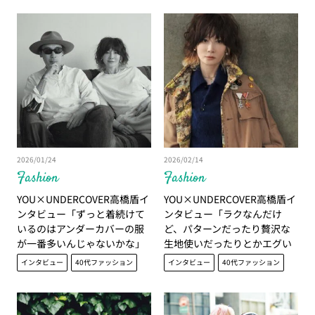
2026/01/24
2026/02/14
Fashion
Fashion
YOU×UNDERCOVER高橋盾イ
YOU×UNDERCOVER高橋盾イ
ンタビュー「ずっと着続けて
ンタビュー「ラクなんだけ
いるのはアンダーカバーの服
ど、パターンだったり贅沢な
が一番多いんじゃないかな」
生地使いだったりとかエグい
【前編】
んですよ」【後編】
インタビュー
40代ファッション
インタビュー
40代ファッション