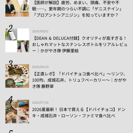
【医師が解説】疲労、めまい、頭痛、不安や不
眠……。更年期のつらい不調に「ゲニステイン」
「プロアントシアニジン」を知っていますか？
2026/08/01
【DEAN ＆ DELUCA付録】クオリティが高すぎる！
おしゃれマットなステンレスボトルをリアルレビュ
ー│かがやき隊 伊藤里絵
2026/04/19
【正直レポ】「ドバイチョコ食べ比べ」～リンツ、
100均、成城石井、トリュフベーカリー～｜かがや
き隊 藤野翠
2026/07/26
2026夏最新！ 日本で買える【ドバイチョコ】ドン
キ・成城石井・ローソン・ファミマ食べ比べ