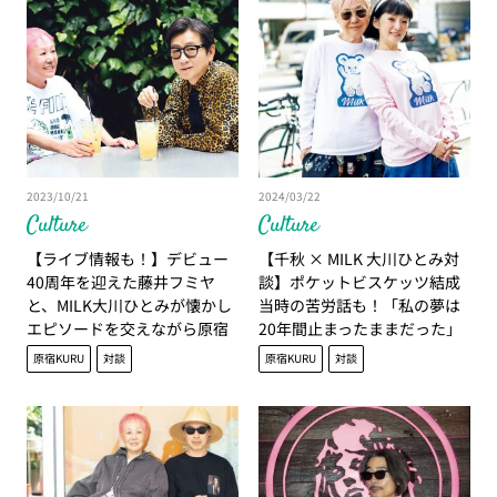
2023/10/21
2024/03/22
Culture
Culture
【ライブ情報も！】デビュー
【千秋 × MILK 大川ひとみ対
40周年を迎えた藤井フミヤ
談】ポケットビスケッツ結成
と、MILK大川ひとみが懐かし
当時の苦労話も！「私の夢は
エピソードを交えながら原宿
20年間止まったままだった」
トーク！【原宿KURU？】
原宿KURU
対談
原宿KURU
対談