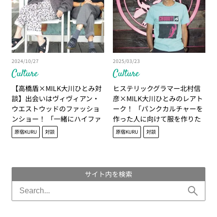
2024/10/27
2025/03/23
Culture
Culture
【高橋盾×MILK大川ひとみ対
ヒステリックグラマー北村信
談】出会いはヴィヴィアン・
彦×MILK大川ひとみのレアト
ウエストウッドのファッショ
ーク！ 「パンクカルチャーを
ンショー！ 「一緒にハイファ
作った人に向けて服を作りた
ッションやモードを見てき
い」
原宿KURU
対談
原宿KURU
対談
た」
サイト内を検索