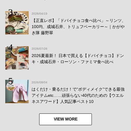
2026/04/19
【正直レポ】「ドバイチョコ食べ比べ」～リンツ、
100均、成城石井、トリュフベーカリー～｜かがや
き隊 藤野翠
2026/07/26
2026夏最新！ 日本で買える【ドバイチョコ】ドン
キ・成城石井・ローソン・ファミマ食べ比べ
2026/08/04
はくだけ・乗るだけ！で“ボディメイク”できる最強
アイテムetc……頑張らない40代のための【ウエル
ネスアワード】人気記事ベスト10
VIEW MORE