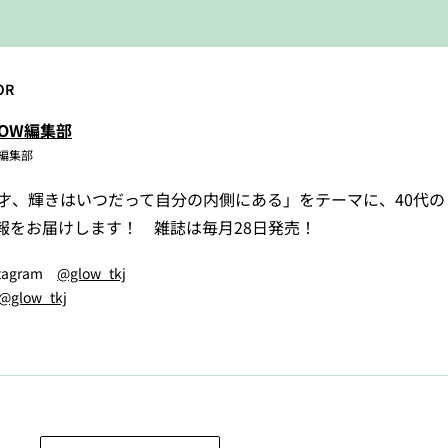
OR
LOW編集部
W編集部
5才、輝きはいつだって自分の内側にある」をテーマに、40代
報をお届けします！ 雑誌は毎月28日発売！
stagram
@glow_tkj
@glow_tkj