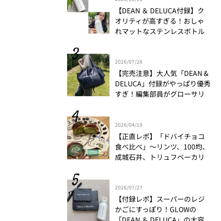
【DEAN ＆ DELUCA付録】ク
オリティが高すぎる！おしゃ
れマットなステンレスボトル
をリアルレビュー│かがやき
隊 伊藤里絵
2026/07/28
【完売注意】大人気「DEAN &
DELUCA」付録がやっぱり優秀
すぎ！編集部員がグローサリ
ーバッグ＋ポーチの魅力を徹
底解説！
2026/04/19
【正直レポ】「ドバイチョコ
食べ比べ」～リンツ、100均、
成城石井、トリュフベーカリ
ー～｜かがやき隊 藤野翠
2026/07/27
【付録レポ】スーパーのレジ
かごにすっぽり！GLOWの
「DEAN ＆ DELUCA」の大容