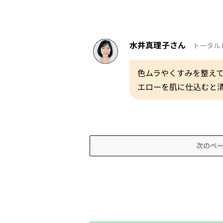
水井真理子さん
トータル
色ムラやくすみを整え
エローを肌に仕込むと
次のペ