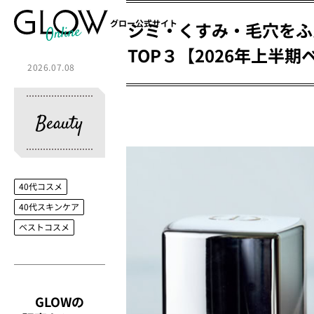
グロー公式サイト
シミ・くすみ・毛穴をふ
TOP３【2026年上半
2026.07.08
Beauty
40代コスメ
40代スキンケア
ベストコスメ
GLOWの