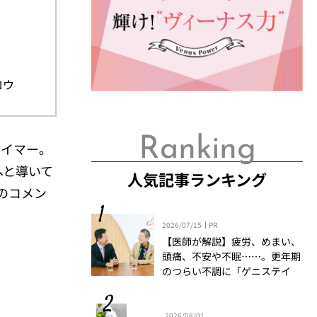
ロウ
Ranking
ライマー。
へと導いて
人気記事ランキング
のコメン
2026/07/15
PR
【医師が解説】疲労、めまい、
頭痛、不安や不眠……。更年期
のつらい不調に「ゲニステイ
ン」「プロアントシアニジン」
を知っていますか？
2026/08/01