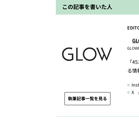
この記事を書いた人
EDIT
G
GLO
「4
る情
In
X
執筆記事一覧を見る