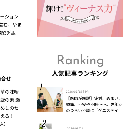
ージョン
を営む、やま
類39個。
Ranking
人気記事ランキング
詰合せ
ん草の味噌
2026/07/15
PR
【医師が解説】疲労、めまい、
飯の素 瀬
頭痛、不安や不眠……。更年期
鯛めしのセ
のつらい不調に「ゲニステイ
増える！
ン」「プロアントシアニジン」
を知っていますか？
税込）
2026/08/01