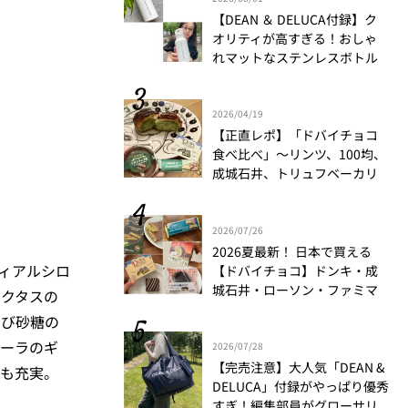
【DEAN ＆ DELUCA付録】ク
オリティが高すぎる！おしゃ
れマットなステンレスボトル
をリアルレビュー│かがやき
隊 伊藤里絵
2026/04/19
【正直レポ】「ドバイチョコ
食べ比べ」～リンツ、100均、
成城石井、トリュフベーカリ
ー～｜かがやき隊 藤野翠
2026/07/26
2026夏最新！ 日本で買える
ーディアルシロ
【ドバイチョコ】ドンキ・成
城石井・ローソン・ファミマ
クタスの
食べ比べ
きび砂糖の
ーラのギ
2026/07/28
【完売注意】大人気「DEAN &
も充実。
DELUCA」付録がやっぱり優秀
すぎ！編集部員がグローサリ