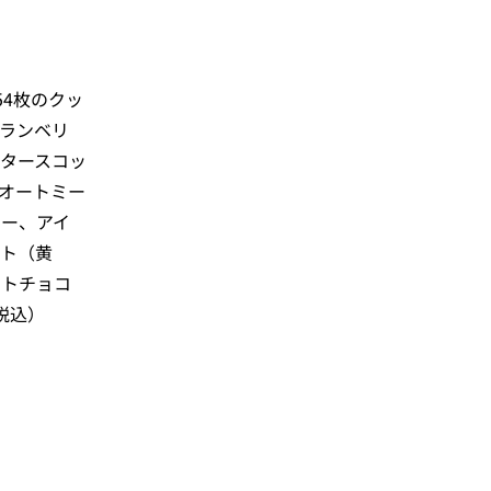
54枚のクッ
ランベリ
タースコッ
オートミー
ー、アイ
ト（黄
イトチョコ
税込）