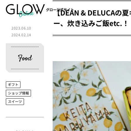
グロー公式サイト
【DEAN & DELU
ー、炊き込みご飯etc
2023.06.10
2024.02.14
Food
ギフト
ショップ情報
スイーツ