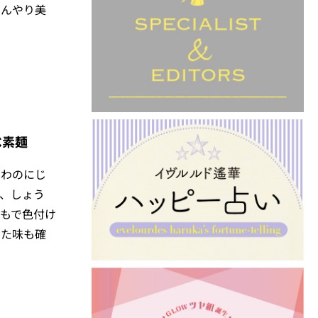
ひんやり美
べ素麺
みわのにじ
、しょう
もで色付け
した味も確