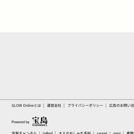
GLOW Onlineとは
運営会社
プライバシーポリシー
広告のお問い
宝島チャンネル
InRed
大人のおしゃれ手帖
sweet
mini
素敵