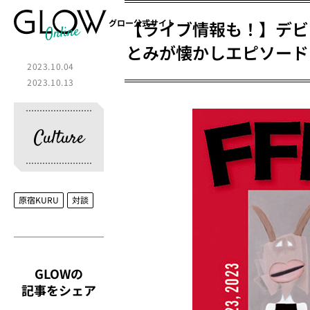
【ライブ情報も！】デビ
グロー公式サイト
とみが懐かしエピソード
2023.10.04
2023.10.13
Culture
原宿KURU
対談
GLOWの
記事をシェア