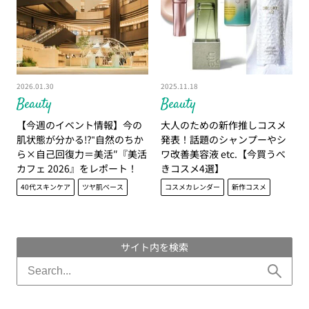
2026.01.30
2025.11.18
Beauty
Beauty
【今週のイベント情報】今の
大人のための新作推しコスメ
肌状態が分かる⁉‟自然のちか
発表！話題のシャンプーやシ
ら×自己回復力＝美活″『美活
ワ改善美容液 etc.【今買うべ
カフェ 2026』をレポート！
きコスメ4選】
40代スキンケア
ツヤ肌ベース
コスメカレンダー
新作コスメ
サイト内を検索