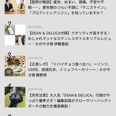
【医師が解説】疲労、めまい、頭痛、不安や不
眠……。更年期のつらい不調に「ゲニステイン」
「プロアントシアニジン」を知っていますか？
2026/08/01
【DEAN ＆ DELUCA付録】クオリティが高すぎる！
おしゃれマットなステンレスボトルをリアルレビュ
ー│かがやき隊 伊藤里絵
2026/04/19
【正直レポ】「ドバイチョコ食べ比べ」～リンツ、
100均、成城石井、トリュフベーカリー～｜かがや
き隊 藤野翠
2026/07/28
【完売注意】大人気「DEAN & DELUCA」付録がや
っぱり優秀すぎ！編集部員がグローサリーバッグ＋
ポーチの魅力を徹底解説！