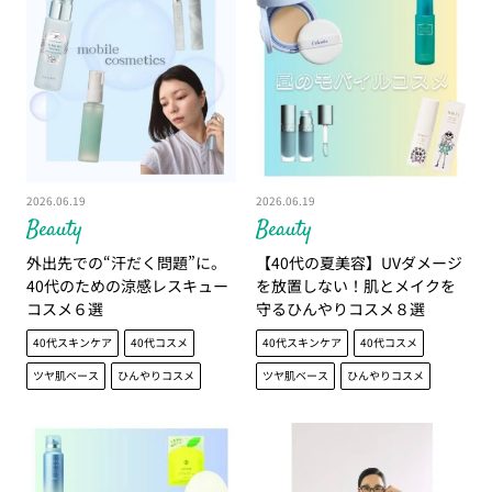
2026.06.19
2026.06.19
Beauty
Beauty
外出先での“汗だく問題”に。
【40代の夏美容】UVダメージ
40代のための涼感レスキュー
を放置しない！肌とメイクを
コスメ６選
守るひんやりコスメ８選
40代スキンケア
40代コスメ
40代スキンケア
40代コスメ
ツヤ肌ベース
ひんやりコスメ
ツヤ肌ベース
ひんやりコスメ