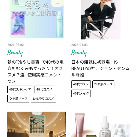
2026.06.02
2026.04.03
Beauty
Beauty
朝の“冷やし美容”で40代の毛
日本の雑誌に初登場！K-
穴もむくみもすっきり！オス
BEAUTYの神、ジョン・センム
スメ７選 | 使用実感コメント
ル降臨
つき
40代コスメ
ツヤ肌ベース
40代スキンケア
40代コスメ
40代メイク
ツヤ肌ベース
ひんやりコスメ