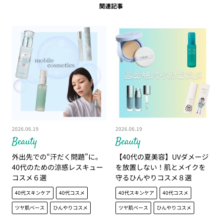
関連記事
2026.06.19
2026.06.19
Beauty
Beauty
外出先での“汗だく問題”に。
【40代の夏美容】UVダメージ
40代のための涼感レスキュー
を放置しない！肌とメイクを
コスメ６選
守るひんやりコスメ８選
40代スキンケア
40代コスメ
40代スキンケア
40代コスメ
ツヤ肌ベース
ひんやりコスメ
ツヤ肌ベース
ひんやりコスメ