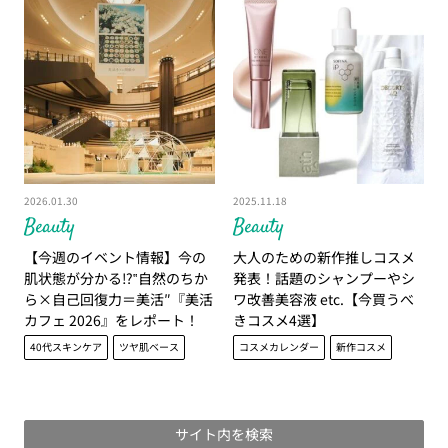
2026.01.30
2025.11.18
Beauty
Beauty
【今週のイベント情報】今の
大人のための新作推しコスメ
肌状態が分かる⁉‟自然のちか
発表！話題のシャンプーやシ
ら×自己回復力＝美活″『美活
ワ改善美容液 etc.【今買うべ
カフェ 2026』をレポート！
きコスメ4選】
40代スキンケア
ツヤ肌ベース
コスメカレンダー
新作コスメ
サイト内を検索