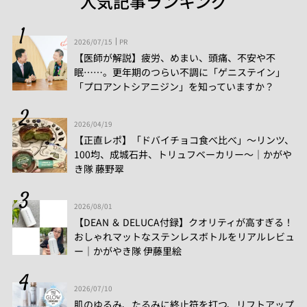
人気記事ランキング
2026/07/15
PR
【医師が解説】疲労、めまい、頭痛、不安や不
眠……。更年期のつらい不調に「ゲニステイン」
「プロアントシアニジン」を知っていますか？
2026/04/19
【正直レポ】「ドバイチョコ食べ比べ」～リンツ、
100均、成城石井、トリュフベーカリー～｜かがや
き隊 藤野翠
2026/08/01
【DEAN ＆ DELUCA付録】クオリティが高すぎる！
おしゃれマットなステンレスボトルをリアルレビュ
ー│かがやき隊 伊藤里絵
2026/07/10
肌のゆるみ、たるみに終止符を打つ、リフトアップ