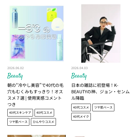
2026.06.02
2026.04.03
Beauty
Beauty
朝の“冷やし美容”で40代の毛
日本の雑誌に初登場！K-
穴もむくみもすっきり！オス
BEAUTYの神、ジョン・センム
スメ７選 | 使用実感コメント
ル降臨
つき
40代コスメ
ツヤ肌ベース
40代スキンケア
40代コスメ
40代メイク
ツヤ肌ベース
ひんやりコスメ