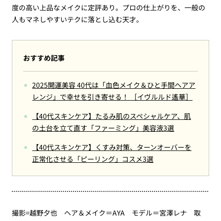
度の高い上品なメイクに定評あり。プロの仕上がりを、一般の
人もマネしやすいテクに落とし込む天才。
おすすめ記事
2025開運美容 40代は「血色メイク＆ひと手間ヘアア
レンジ」で幸せを引き寄せる！ ［イヴルルド遙華］
【40代スキンケア】たるみ肌のスペシャルケア、肌
の土台を立て直す「ファーミング」美容液3選
【40代スキンケア】くすみ対策、ターンオーバーを
正常化させる「ピーリング」コスメ3選
撮影=越野夕也 ヘア＆メイク＝AYA モデル＝宮澤レナ 取