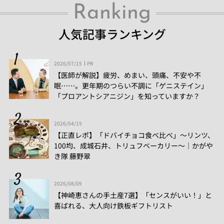
Ranking
人気記事ランキング
2026/07/15
PR
【医師が解説】疲労、めまい、頭痛、不安や不
眠……。更年期のつらい不調に「ゲニステイン」
「プロアントシアニジン」を知っていますか？
2026/04/19
【正直レポ】「ドバイチョコ食べ比べ」～リンツ、
100均、成城石井、トリュフベーカリー～｜かがや
き隊 藤野翠
2026/08/09
【神崎恵さんの手土産7選】「センスがいい！」と
喜ばれる、大人向け鉄板ギフトリスト