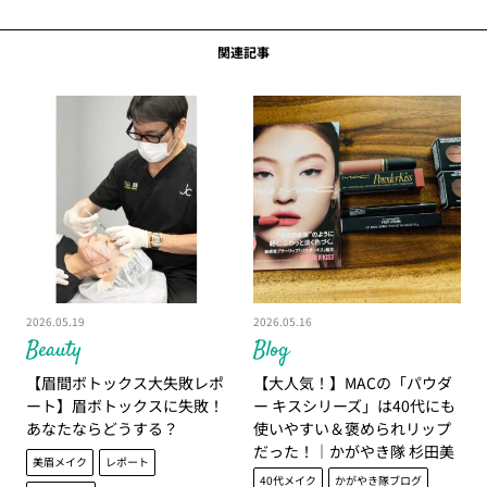
関連記事
2026.05.19
2026.05.16
Beauty
Blog
【眉間ボトックス大失敗レポ
【大人気！】MACの「パウダ
ート】眉ボトックスに失敗！
ー キスシリーズ」は40代にも
あなたならどうする？
使いやすい＆褒められリップ
だった！｜かがやき隊 杉田美
美眉メイク
レポート
紀
40代メイク
かがやき隊ブログ