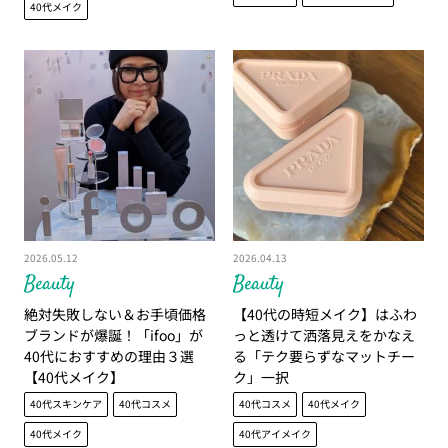
40代メイク
2026.05.12
2026.04.13
Beauty
Beauty
絶対失敗しない＆お手頃価格
【40代の時短メイク】はふわ
ブランドが爆誕！「ifoo」が
っと透けて洒落見えをかなえ
40代におすすめの理由３選
る「テク要らずなマットチー
【40代メイク】
ク」一択
40代スキンケア
40代コスメ
40代コスメ
40代メイク
40代メイク
40代アイメイク