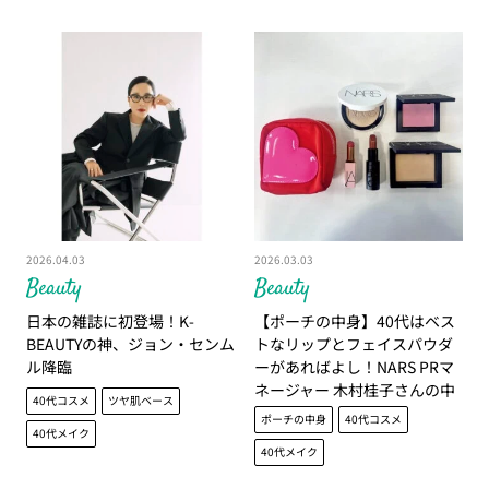
2026.04.03
2026.03.03
Beauty
Beauty
日本の雑誌に初登場！K-
【ポーチの中身】40代はベス
BEAUTYの神、ジョン・センム
トなリップとフェイスパウダ
ル降臨
ーがあればよし！NARS PRマ
ネージャー 木村桂子さんの中
40代コスメ
ツヤ肌ベース
身を公開！
ポーチの中身
40代コスメ
40代メイク
40代メイク