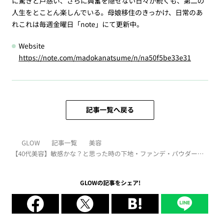
に驚きと戸惑い、さらに興奮を隠せない日々が続くも、第二の
人生をとことん楽しんでいる。母娘移住のきっかけ、日常のあ
れこれは毎週金曜日「note」にて更新中。
Website
https://note.com/madokanatsume/n/na50f5be33e31
記事一覧へ戻る
GLOW
記事一覧
美容
【40代美容】敏感かな？と思った時の下地・ファンデ・パウダーの
選び方と使い方を人気ヘアメイクが教えます！
GLOWの記事をシェア!