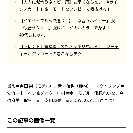
【大人に似合うネイビー服】お堅くならない「Aライ
ンスカート」＆「モードなワンピ」で垢抜ける！
【イエベ・ブルべで違う！】「似合うネイビー」服
「似合うグレー」服はパーソナルカラーで探す！｜
40代おしゃれ
【トレンド】重ね着してもスッキリ見える！ フーデ
ィーとジレコートの着こなしテク
撮影＝吉田 崇（モデル）、青木和也（静物） スタイリング＝
安竹一未 ヘア＆メイク＝中村美幸 モデル＝浅見れいな、今
宿麻美 取材・文＝安田晴美 ※GLOW2025年11月号より
この記事の画像一覧