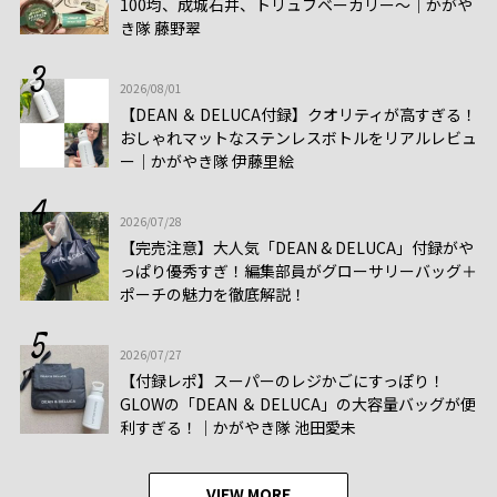
100均、成城石井、トリュフベーカリー～｜かがや
き隊 藤野翠
2026/08/01
【DEAN ＆ DELUCA付録】クオリティが高すぎる！
おしゃれマットなステンレスボトルをリアルレビュ
ー│かがやき隊 伊藤里絵
2026/07/28
【完売注意】大人気「DEAN & DELUCA」付録がや
っぱり優秀すぎ！編集部員がグローサリーバッグ＋
ポーチの魅力を徹底解説！
2026/07/27
【付録レポ】スーパーのレジかごにすっぽり！
GLOWの「DEAN ＆ DELUCA」の大容量バッグが便
利すぎる！│かがやき隊 池田愛未
VIEW MORE