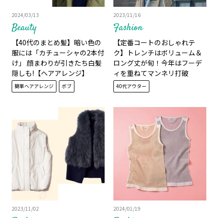
2024/03/13
2023/11/16
Beauty
Fashion
【40代のまとめ髪】暗い色の
【定番コートのおしゃれテ
服には「カチューシャの2本付
ク】トレンチはボリューム＆
け」 顔まわりが引きたち白髪
ロング丈が旬！今年はフーデ
隠しも!【ヘアアレンジ】
ィを重ねてマンネリ打破
簡単ヘアアレンジ
ボブ
40代アウター
2023/11/02
2024/01/19