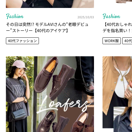
Fashion
Fashion
2025/10/03
その日は突然!? モデルAVIさんの“老眼デビュ
【40代おしゃ
ー”ストーリー【40代のアイケア】
デを指名買い！
落見えブランド
40代ファッション
WORK服
40