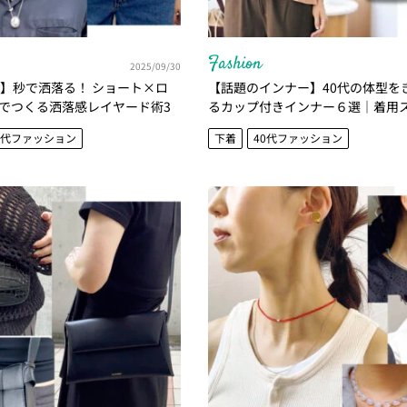
Fashion
2025/09/30
プ】秒で洒落る！ ショート×ロ
【話題のインナー】40代の体型を
でつくる洒落感レイヤード術3
るカップ付きインナー６選｜着用
0代ファッション
下着
40代ファッション