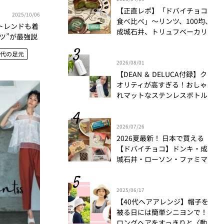
【正直レポ】「ドバイチョコ
2025/10/06
食べ比べ」～リンツ、100均、
トレンドも着
成城石井、トリュフベーカリ
ツ”が最強説
ー～｜かがやき隊 藤野翠
0代の足元
2026/08/01
【DEAN ＆ DELUCA付録】ク
オリティが高すぎる！おしゃ
れマットなステンレスボトル
をリアルレビュー│かがやき
隊 伊藤里絵
2026/07/26
2026夏最新！ 日本で買える
【ドバイチョコ】ドンキ・成
城石井・ローソン・ファミマ
食べ比べ
2025/06/17
【40代ヘアアレンジ】帽子を
被る日には簡単シニヨンで！
ロングヘアをすっきりと〈動