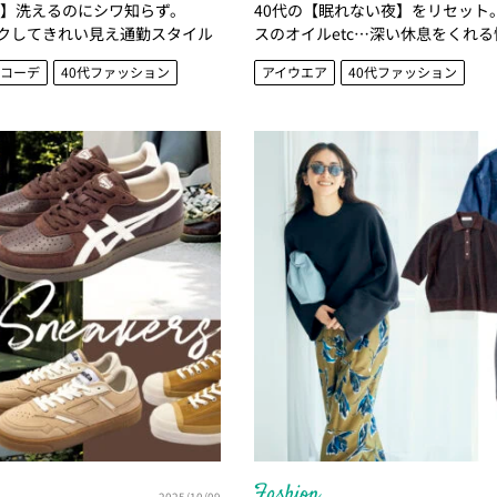
れ】洗えるのにシワ知らず。
40代の【眠れない夜】をリセット
のラクしてきれい見え通勤スタイル
スのオイルetc…深い休息をくれ
ム4選
代コーデ
40代ファッション
アイウエア
40代ファッション
Fashion
2025/10/09