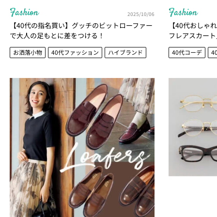
Fashion
Fashion
2025/10/06
【40代の指名買い】グッチのビットローファー
【40代おしゃ
で大人の足もとに差をつける！
フレアスカート」
のアイテムをチ
お洒落小物
40代ファッション
ハイブランド
40代コーデ
4
大人のためのブ