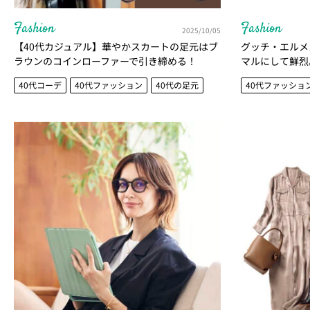
Fashion
Fashion
2025/10/05
【40代カジュアル】華やかスカートの足元はブ
グッチ・エルメ
ラウンのコインローファーで引き締める！
マルにして鮮烈
ュアリー｜指名
40代コーデ
40代ファッション
40代の足元
40代ファッショ