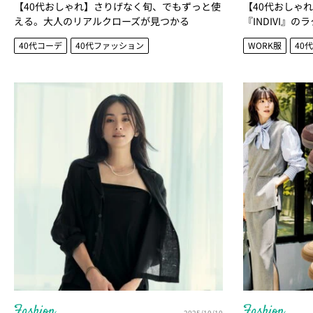
【40代おしゃれ】さりげなく旬、でもずっと使
【40代おしゃ
える。大人のリアルクローズが見つかる
『INDIVI』
『Whim Gazette』4選
３選
40代コーデ
40代ファッション
WORK服
40
Fashion
Fashion
2025/10/10