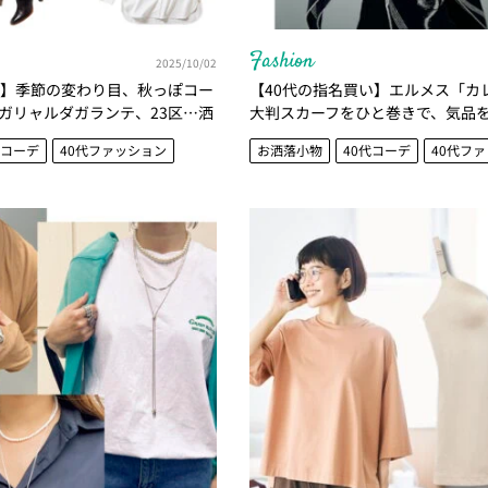
Fashion
2025/10/02
れ】季節の変わり目、秋っぽコー
【40代の指名買い】エルメス「カ
ガリャルダガランテ、23区…洒
大判スカーフをひと巻きで、気品
代コーデ
40代ファッション
お洒落小物
40代コーデ
40代フ