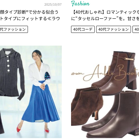
Fashion
2025/10/07
】顔タイプ診断®で分かる似合う
【40代おしゃれ】ロマンティック
トタイプにフィットする≪ラウ
に“タッセルローファー”を。甘さ
選≫｜診断つき♡
大人の足もと4選
0代ファッション
40代コーデ
40代ファッション
4