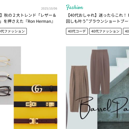
Fashion
2025/10/06
れ】秋の２大トレンド「レザー＆
【40代おしゃれ】迷ったらこれ！
を押さえた『Ron Herman』
回しも叶う“ブラウンショートブー
ェック。クラス感をアップする
｜着回し実例３選
0代ファッション
40代コーデ
40代ファッション
4
ランド