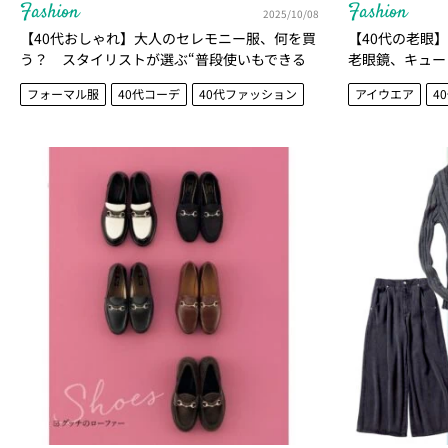
Fashion
Fashion
2025/10/08
【40代おしゃれ】大人のセレモニー服、何を買
【40代の老眼
う？ スタイリストが選ぶ“普段使いもできる
老眼鏡、キュー
一着”
ンドフレーム6
フォーマル服
40代コーデ
40代ファッション
アイウエア
4