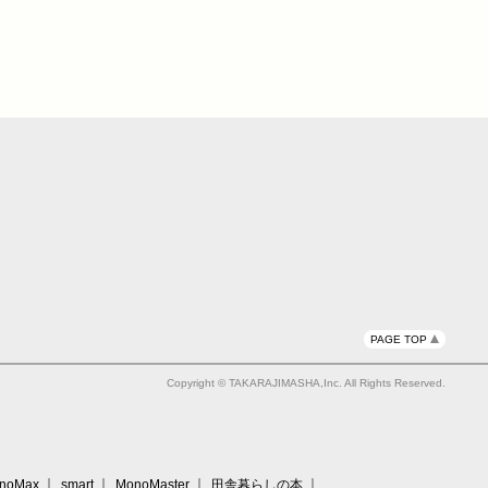
PAGE TOP
Copyright © TAKARAJIMASHA,Inc. All Rights Reserved.
noMax
smart
MonoMaster
田舎暮らしの本