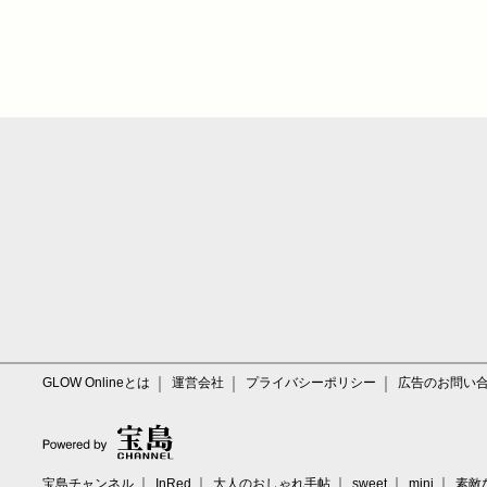
GLOW Onlineとは
運営会社
プライバシーポリシー
広告のお問い
宝島チャンネル
InRed
大人のおしゃれ手帖
sweet
mini
素敵