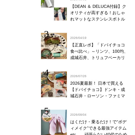
【DEAN ＆ DELUCA付録】ク
オリティが高すぎる！おしゃ
れマットなステンレスボトル
をリアルレビュー│かがやき隊
伊藤里絵
2026/04/19
【正直レポ】「ドバイチョコ
食べ比べ」～リンツ、100均、
成城石井、トリュフベーカリ
ー～｜かがやき隊 藤野翠
2026/07/26
2026夏最新！ 日本で買える
【ドバイチョコ】ドンキ・成
城石井・ローソン・ファミマ
食べ比べ
2026/08/04
はくだけ・乗るだけ！で“ボデ
ィメイク”できる最強アイテム
etc……頑張らない40代のため