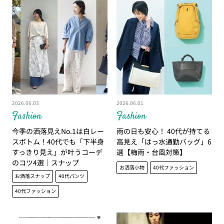
2026.06.03
2026.06.01
Fashion
Fashion
今季の洒落見えNo.1は白レー
雨の日も安心！ 40代が持てる
スボトム！40代でも「下半身
高見え「はっ水通勤バッグ」6
すっきり見え」が叶うコーデ
選【梅雨・台風対策】
のコツ4選｜スナップ
お洒落小物
40代ファッション
お洒落スナップ
40代パンツ
40代ファッション