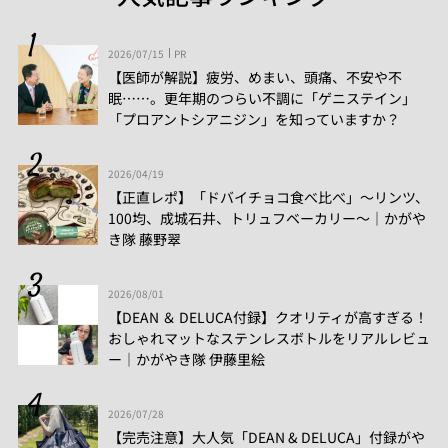
2026/07/15
PR
【医師が解説】疲労、めまい、頭痛、不安や不
眠……。更年期のつらい不調に「ゲニステイン」
「プロアントシアニジン」を知っていますか？
2026/04/19
【正直レポ】「ドバイチョコ食べ比べ」～リンツ、
100均、成城石井、トリュフベーカリー～｜かがや
き隊 藤野翠
2026/08/01
【DEAN ＆ DELUCA付録】クオリティが高すぎる！
おしゃれマットなステンレスボトルをリアルレビュ
ー│かがやき隊 伊藤里絵
2026/07/28
【完売注意】大人気「DEAN & DELUCA」付録がや