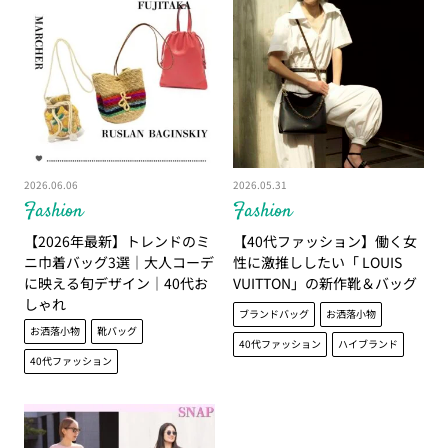
2026.06.06
2026.05.31
Fashion
Fashion
【2026年最新】トレンドのミ
【40代ファッション】働く女
ニ巾着バッグ3選｜大人コーデ
性に激推ししたい「 LOUIS
に映える旬デザイン｜40代お
VUITTON」の新作靴＆バッグ
しゃれ
ブランドバッグ
お洒落小物
お洒落小物
靴バッグ
40代ファッション
ハイブランド
40代ファッション