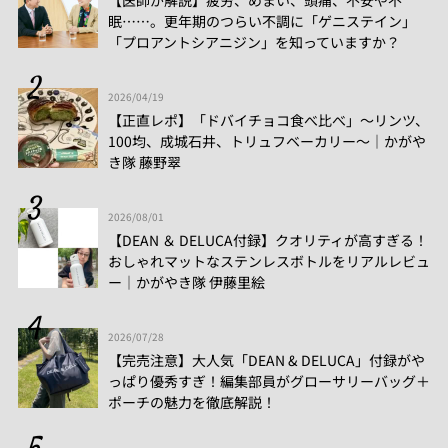
眠……。更年期のつらい不調に「ゲニステイン」
「プロアントシアニジン」を知っていますか？
2026/04/19
【正直レポ】「ドバイチョコ食べ比べ」～リンツ、
100均、成城石井、トリュフベーカリー～｜かがや
き隊 藤野翠
2026/08/01
【DEAN ＆ DELUCA付録】クオリティが高すぎる！
おしゃれマットなステンレスボトルをリアルレビュ
ー│かがやき隊 伊藤里絵
2026/07/28
【完売注意】大人気「DEAN & DELUCA」付録がや
っぱり優秀すぎ！編集部員がグローサリーバッグ＋
ポーチの魅力を徹底解説！