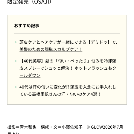
限定発売（OSAJI）
おすすめ記事
頭皮ケアとヘアケアが一緒にできる【デミドゥ】で、
美髪のための簡単スカルプケア！
【40代美容】髪の「匂い・ぺったり」悩みを冷却頭
皮スプレーでシュッと解決！ ホットフラッシュもク
ールダウン
40代は汗の匂いに変化が⁉ 頭皮を入念にお手入れし
ている高橋里帆さんの汗・匂いのケア4選！
撮影＝青木和也 構成・文＝小澤佐知子 ※GLOW2026年7月
号より