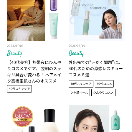
2025/07/03
2026/06/19
Beauty
Beauty
【40代美容】熱帯夜にひんや
外出先での“汗だく問題”に。
りコスメでケア、 翌朝のスッ
40代のための涼感レスキュー
キリ具合が変わる！ ヘアメイ
コスメ６選
ク高橋里帆さんのオススメ
40代スキンケア
40代コスメ
は？
40代スキンケア
ツヤ肌ベース
ひんやりコスメ