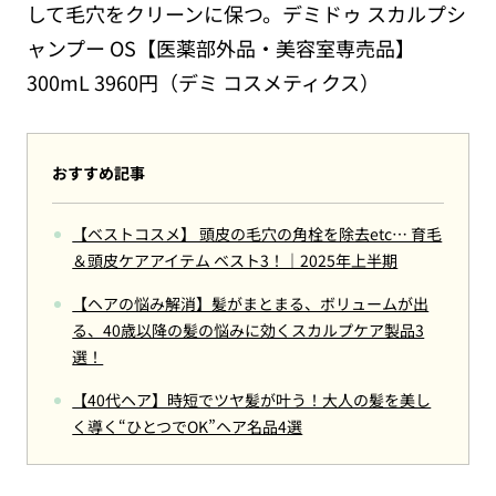
して毛穴をクリーンに保つ。デミドゥ スカルプシ
ャンプー OS【医薬部外品・美容室専売品】
300mL 3960円（デミ コスメティクス）
おすすめ記事
【ベストコスメ】 頭皮の毛穴の角栓を除去etc… 育毛
＆頭皮ケアアイテム ベスト3！｜2025年上半期
【ヘアの悩み解消】髪がまとまる、ボリュームが出
る、40歳以降の髪の悩みに効くスカルプケア製品3
選！
【40代ヘア】時短でツヤ髪が叶う！大人の髪を美し
く導く“ひとつでOK”ヘア名品4選