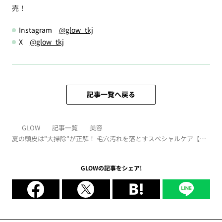
売！
Instagram
@glow_tkj
X
@glow_tkj
記事一覧へ戻る
GLOW
記事一覧
美容
夏の頭皮は"大掃除"が正解！ 毛穴汚れを落とすスペシャルケア【デ
ィープクレンズ4選】
GLOWの記事をシェア!