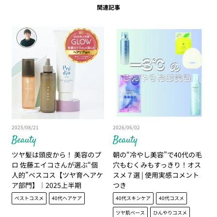
関連記事
2025/08/21
2026/06/02
Beauty
Beauty
ツヤ髪は頭皮から！ 美容のプ
朝の“冷やし美容”で40代の毛
ロ 佐藤エイコさんが選ぶ“個
穴もむくみもすっきり！オス
人的”ベスコス【ツヤ育ヘアケ
スメ７選 | 使用実感コメント
ア部門】｜2025上半期
つき
ベストコスメ
40代ヘアケア
40代スキンケア
40代コスメ
ツヤ肌ベース
ひんやりコスメ