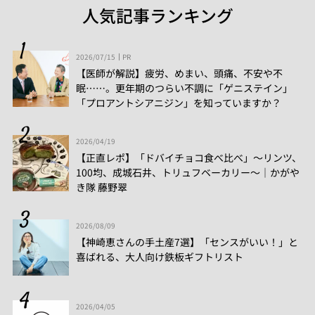
人気記事ランキング
2026/07/15
PR
【医師が解説】疲労、めまい、頭痛、不安や不
眠……。更年期のつらい不調に「ゲニステイン」
「プロアントシアニジン」を知っていますか？
2026/04/19
【正直レポ】「ドバイチョコ食べ比べ」～リンツ、
100均、成城石井、トリュフベーカリー～｜かがや
き隊 藤野翠
2026/08/09
【神崎恵さんの手土産7選】「センスがいい！」と
喜ばれる、大人向け鉄板ギフトリスト
2026/04/05