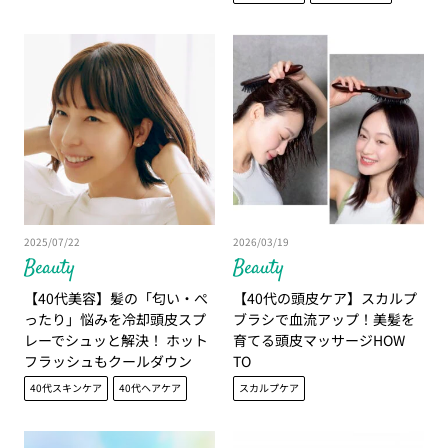
2025/07/22
2026/03/19
Beauty
Beauty
【40代美容】髪の「匂い・ぺ
【40代の頭皮ケア】スカルプ
ったり」悩みを冷却頭皮スプ
ブラシで血流アップ！美髪を
レーでシュッと解決！ ホット
育てる頭皮マッサージHOW
フラッシュもクールダウン
TO
40代スキンケア
40代ヘアケア
スカルプケア