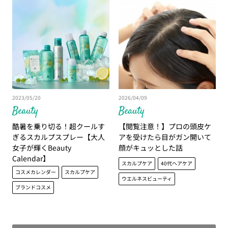
2023/05/20
2026/04/09
Beauty
Beauty
酷暑を乗り切る！超クールす
【閲覧注意！】プロの頭皮ケ
ぎるスカルプスプレー【大人
アを受けたら目がガン開いて
女子が輝くBeauty
顔がキュッとした話
Calendar】
スカルプケア
40代ヘアケア
コスメカレンダー
スカルプケア
ウエルネスビューティ
ブランドコスメ