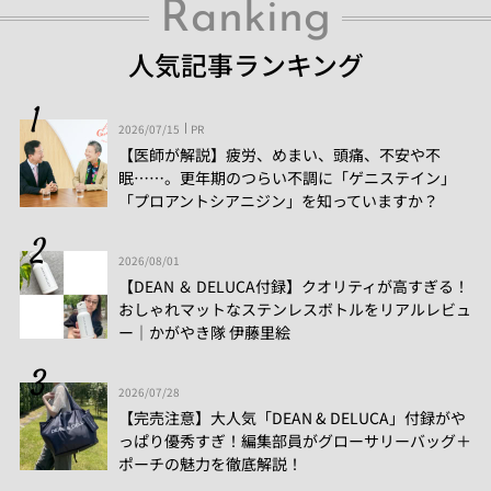
Ranking
人気記事ランキング
2026/07/15
PR
【医師が解説】疲労、めまい、頭痛、不安や不
眠……。更年期のつらい不調に「ゲニステイン」
「プロアントシアニジン」を知っていますか？
2026/08/01
【DEAN ＆ DELUCA付録】クオリティが高すぎる！
おしゃれマットなステンレスボトルをリアルレビュ
ー│かがやき隊 伊藤里絵
2026/07/28
【完売注意】大人気「DEAN & DELUCA」付録がや
っぱり優秀すぎ！編集部員がグローサリーバッグ＋
ポーチの魅力を徹底解説！