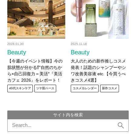
2026.01.30
2025.11.18
Beauty
Beauty
【今週のイベント情報】今の
大人のための新作推しコスメ
肌状態が分かる⁉‟自然のちか
発表！話題のシャンプーやシ
ら×自己回復力＝美活″『美活
ワ改善美容液 etc.【今買うべ
カフェ 2026』をレポート！
きコスメ4選】
40代スキンケア
ツヤ肌ベース
コスメカレンダー
新作コスメ
サイト内を検索