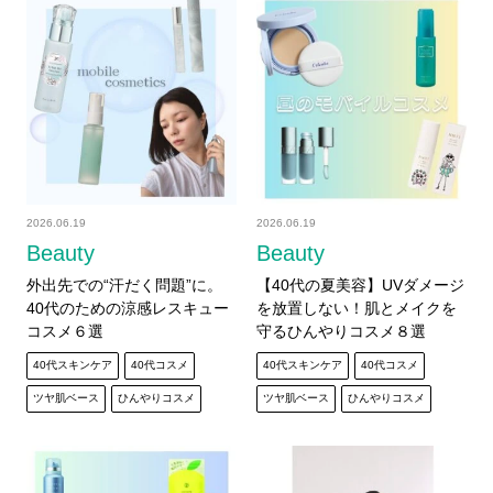
2026.06.19
2026.06.19
Beauty
Beauty
外出先での“汗だく問題”に。
【40代の夏美容】UVダメージ
40代のための涼感レスキュー
を放置しない！肌とメイクを
コスメ６選
守るひんやりコスメ８選
40代スキンケア
40代コスメ
40代スキンケア
40代コスメ
ツヤ肌ベース
ひんやりコスメ
ツヤ肌ベース
ひんやりコスメ