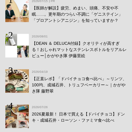
2026/07/15
PR
【医師が解説】疲労、めまい、頭痛、不安や不
眠……。更年期のつらい不調に「ゲニステイン」
「プロアントシアニジン」を知っていますか？
2026/08/01
【DEAN ＆ DELUCA付録】クオリティが高すぎ
る！おしゃれマットなステンレスボトルをリアルレ
ビュー│かがやき隊 伊藤里絵
2026/04/19
【正直レポ】「ドバイチョコ食べ比べ」～リンツ、
100均、成城石井、トリュフベーカリー～｜かがや
き隊 藤野翠
2026/07/26
2026夏最新！ 日本で買える【ドバイチョコ】ドン
キ・成城石井・ローソン・ファミマ食べ比べ