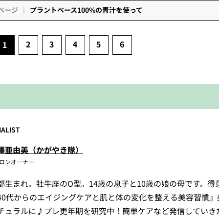
ページ
プラントベース100%の青汁を使って
2
3
4
5
6
1
IALIST
澤亜由美（かがやき隊）
ロンオーナー
都生まれ。牡牛座のO型。14歳の息子と10歳の娘の母です。得
40代からのエイジングケアと肌と体の変化を整える美容習慣』
チュラルに♪プレ更年期を研究中！簡単ケアなど発信していき