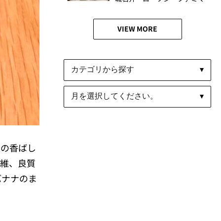
食べ比べ
VIEW MORE
みの香ばし
繊維、良質
バナナのま