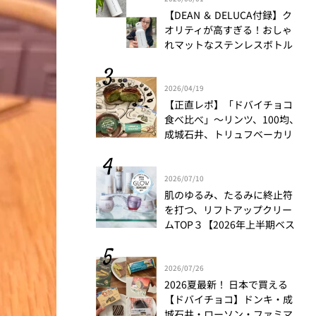
【DEAN ＆ DELUCA付録】ク
オリティが高すぎる！おしゃ
れマットなステンレスボトル
をリアルレビュー│かがやき
隊 伊藤里絵
2026/04/19
【正直レポ】「ドバイチョコ
食べ比べ」～リンツ、100均、
成城石井、トリュフベーカリ
ー～｜かがやき隊 藤野翠
2026/07/10
肌のゆるみ、たるみに終止符
を打つ、リフトアップクリー
ムTOP３【2026年上半期ベス
トコスメ】
2026/07/26
2026夏最新！ 日本で買える
【ドバイチョコ】ドンキ・成
城石井・ローソン・ファミマ