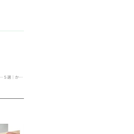
【実飲レポ】美容・腸活・健康をこれ一杯で！おうちでできる簡単スムージ―５選｜かがやき隊 北澤亜由美