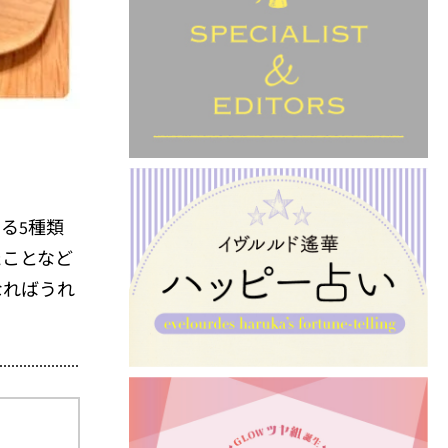
いる
種類
5
たことなど
なればうれ