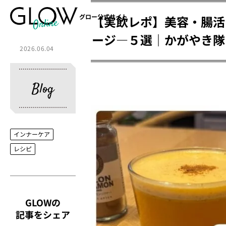
グロー公式サイト
【実飲レポ】美容・腸活
ージ―５選｜かがやき隊
2026.06.04
Blog
インナーケア
レシピ
GLOWの
記事をシェア