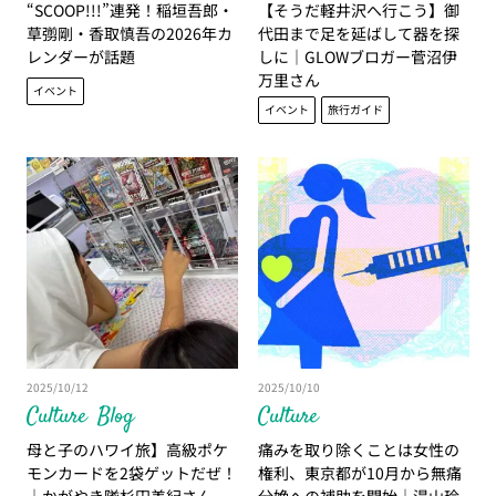
“SCOOP!!!”連発！稲垣吾郎・
【そうだ軽井沢へ行こう】御
草彅剛・香取慎吾の2026年カ
代田まで足を延ばして器を探
レンダーが話題
しに｜GLOWブロガー菅沼伊
万里さん
イベント
イベント
旅行ガイド
2025/10/12
2025/10/10
Culture
Blog
Culture
母と子のハワイ旅】高級ポケ
痛みを取り除くことは女性の
モンカードを2袋ゲットだぜ！
権利、東京都が10月から無痛
｜かがやき隊杉田美紀さん
分娩への補助を開始｜湯山玲