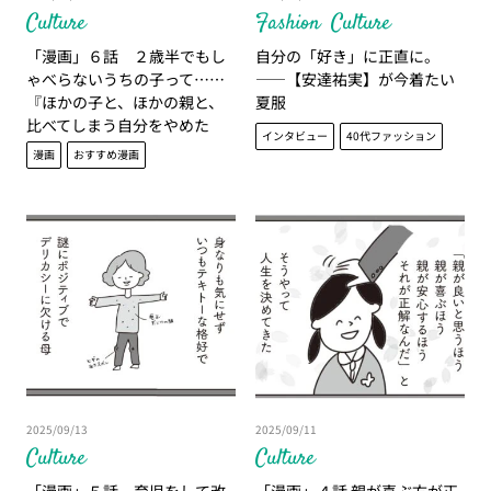
Culture
Fashion
Culture
「漫画」６話 ２歳半でもし
自分の「好き」に正直に。
ゃべらないうちの子って……
――【安達祐実】が今着たい
『ほかの子と、ほかの親と、
夏服
比べてしまう自分をやめた
インタビュー
40代ファッション
い』
漫画
おすすめ漫画
2025/09/13
2025/09/11
Culture
Culture