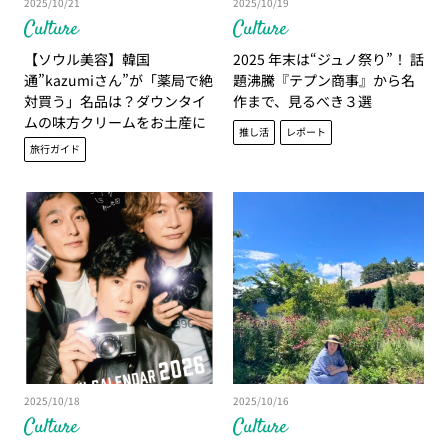
2025/10/21
2025/10/19
Culture
Culture
【ソウル美容】韓国
2025 年末は“ジュノ祭り”！ 話
通”kazumiさん”が「薬局で絶
題沸騰『テプン商事』から名
対買う」名品は？ダウンタイ
作まで、見るべき３選
ムの味方クリームをお土産に
推し活
レポート
旅行ガイド
2025/10/18
2025/10/16
Culture
Culture