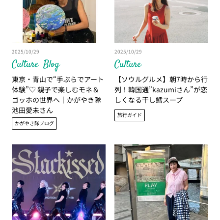
2025/10/29
2025/10/29
Culture
Blog
Culture
東京・青山で“手ぶらでアート
【ソウルグルメ】朝7時から行
体験”♡ 親子で楽しむモネ＆
列！韓国通”kazumiさん”が恋
ゴッホの世界へ｜かがやき隊
しくなる干し鱈スープ
池田愛未さん
旅行ガイド
かがやき隊ブログ