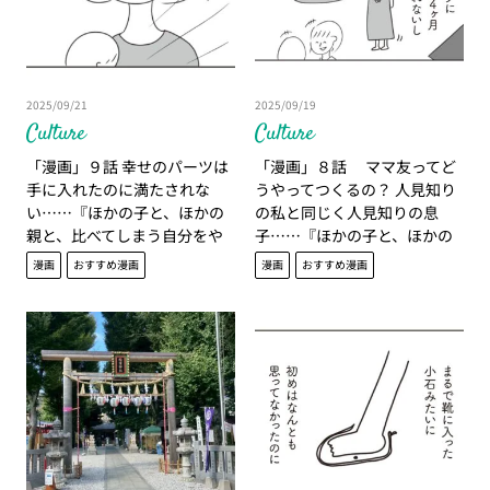
2025/09/21
2025/09/19
Culture
Culture
「漫画」９話 幸せのパーツは
「漫画」８話 ママ友ってど
手に入れたのに満たされな
うやってつくるの？ 人見知り
い……『ほかの子と、ほかの
の私と同じく人見知りの息
親と、比べてしまう自分をや
子……『ほかの子と、ほかの
めたい』
親と、比べてしまう自分をや
漫画
おすすめ漫画
漫画
おすすめ漫画
めたい』