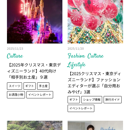
2025/11/23
2025/11/20
Culture
Fashion
Culture
Lifestyle
【2025年クリスマス・東京デ
ィズニーランド】40代向け
【2025クリスマス・東京ディ
「相手別お土産」９選
ズニーランド】ファッション
エディターが選ぶ「自分用お
スイーツ
ギフト
手土産
みやげ」3選
お洒落小物
イベントレポート
ギフト
ショップ情報
旅行ガイド
イベントレポート