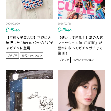
2026/02/20
2026/02/20
Culture
Culture
【平成女子集合♡】平成に大
【懐かしすぎる！】あの人気
流行した Cher のバッグがガチ
ファッション誌『CUTiE』が
ャガチャに登場！
豆本になってガチャガチャで
復刊！
プチプラ
40代ファッション
プチプラ
40代ファッション