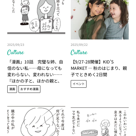
2025/09/23
2025/09/22
Culture
Culture
「漫画」10話 完璧な姉、自
【9/27-28開催】KID’S
信のない私……母になっても
MARKET — 秋のはじまり、親
変わらない、変われない……
子でときめく2日間
『ほかの子と、ほかの親と、
イベント
比べてしまう自分をやめた
漫画
おすすめ漫画
い』