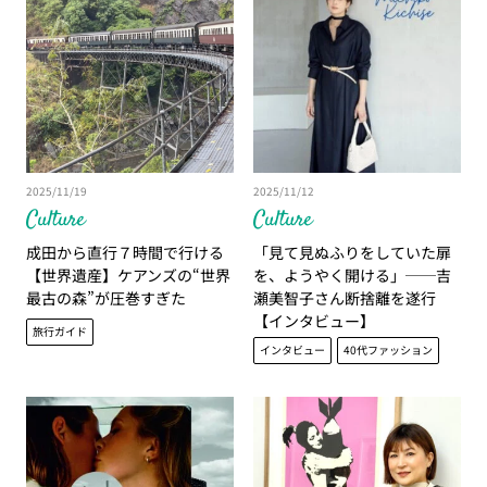
2025/11/19
2025/11/12
Culture
Culture
成田から直行７時間で行ける
「見て見ぬふりをしていた扉
【世界遺産】ケアンズの“世界
を、ようやく開ける」──吉
最古の森”が圧巻すぎた
瀬美智子さん断捨離を遂行
【インタビュー】
旅行ガイド
インタビュー
40代ファッション