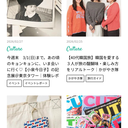
2026/02/27
2026/02/25
Culture
Culture
今週末 3/1(日)まで。あの頃
【40代韓国旅】韓国を愛する
のキョンキョンに、いま会い
３人が旅の醍醐味・楽しみ方
に行く♡【小泉今日子】の記
をリアルトーク｜かがやき隊
念展＠東京タワー｜体験レポ
かがやき隊
旅行ガイド
イベント
イベントレポート