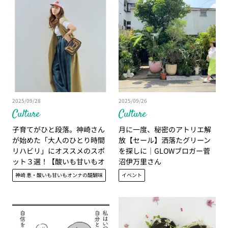
2025/09/28
2025/09/26
Culture
Culture
子育てがひと段落。神崎さん
月に一度、秘密のアトリエ解
が始めた「大人のひとり時間
放【セール】洒落たグリーン
リハビリ」にオススメのスポ
を探しに｜GLOWブロガー菅
ット３選！【酸いも甘いもオ
沼伊万里さん
ンナの醍醐味】
神崎 恵・酸いも甘いもオンナの醍醐味
イベント