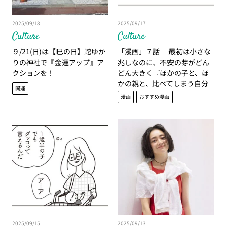
2025/09/18
2025/09/17
Culture
Culture
９/21(日)は【巳の日】蛇ゆか
「漫画」７話 最初は小さな
りの神社で『金運アップ』ア
兆しなのに、不安の芽がどん
クションを！
どん大きく『ほかの子と、ほ
かの親と、比べてしまう自分
開運
をやめたい』
漫画
おすすめ漫画
2025/09/15
2025/09/13