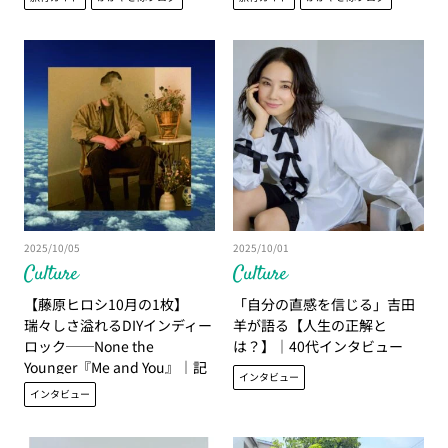
2025/10/05
2025/10/01
Culture
Culture
【藤原ヒロシ10月の1枚】
「自分の直感を信じる」吉田
瑞々しさ溢れるDIYインディー
羊が語る【人生の正解と
ロック──None the
は？】｜40代インタビュー
Younger『Me and You』｜記
インタビュー
事内で再生
インタビュー