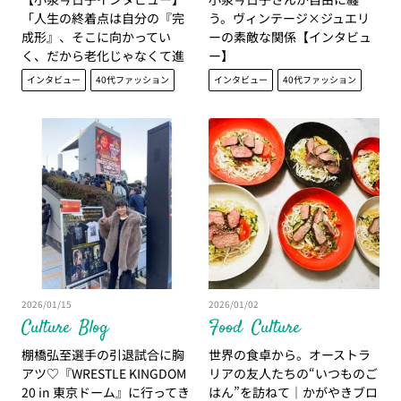
「人生の終着点は自分の『完
う。ヴィンテージ×ジュエリ
成形』、そこに向かってい
ーの素敵な関係【インタビュ
く、だから老化じゃなくて進
ー】
化」
インタビュー
40代ファッション
インタビュー
40代ファッション
2026/01/15
2026/01/02
Culture
Blog
Food
Culture
棚橋弘至選手の引退試合に胸
世界の食卓から。オーストラ
アツ♡『WRESTLE KINGDOM
リアの友人たちの“いつものご
20 in 東京ドーム』に行ってき
はん”を訪ねて｜かがやきブロ