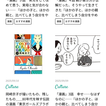
「漫画」５話 育児をして改
「漫画」４話 親が喜ぶ方が正
めて思う、実母と気が合わな
解だった、そうやって生きて
い…… 『ほかの子と、ほかの
きた『ほかの子と、ほかの親
親と、比べてしまう自分をや
と、比べてしまう自分をやめ
めたい』
たい』
漫画
おすすめ漫画
漫画
おすすめ漫画
2025/09/10
2025/09/09
Culture
Culture
岡崎京子が描いたもの、残し
「漫画」3話 幸せ……なはず
たもの＿＿80年代を映す伝説
なのに……『ほかの子と、ほ
の漫画『東京ガールズブラボ
かの親と、比べてしまう自分