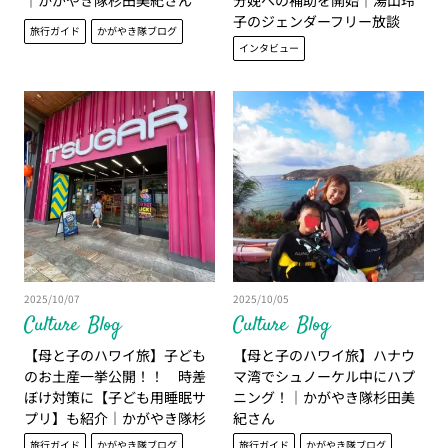
子のジェンダーフリー放談
旅行ガイド
かがやき隊ブログ
インタビュー
2025/10/07
2025/10/05
Culture
Blog
Culture
Blog
【母と子のハワイ旅】子ども
【母と子のハワイ旅】ハナウ
のお土産一挙公開！！ 時差
マ湾でシュノーケル中にハプ
ぼけ対策に【子ども用睡眠サ
ニング！｜かがやき隊杉田美
プリ】も紹介｜かがやき隊杉
紀さん
田美紀さん
旅行ガイド
かがやき隊ブログ
旅行ガイド
かがやき隊ブログ