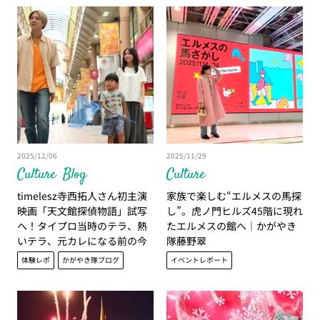
2025/12/06
2025/11/29
Culture
Blog
Culture
timelesz寺西拓人さん初主演
家族で楽しむ“エルメスの馬探
映画「天文館探偵物語」試写
し”。虎ノ門ヒルズ45階に現れ
へ！タイプロ当時のテラ、熱
たエルメスの館へ｜かがやき
いテラ、元カレになる前の今
隊藤野翠
カレのテラが見られる！？
体験レポ
かがやき隊ブログ
イベントレポート