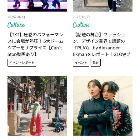
2025/10/23
2025/10/22
Culture
Culture
【TXT】圧巻のパフォーマン
【話題の舞台】ファッショ
スに会場が熱狂！ 5大ドーム
ン、デザイン業界で話題の
ツアーをサプライズ【Can’t
『PLAY』 by Alexander
Stop動画あり】
Ekmanをレポート｜GLOWブ
ロガー菅沼伊万里さん
イベントレポート
イベント
舞台