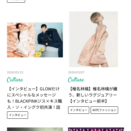
2026/03/15
2026/03/07
Culture
Culture
【インタビュー】GLOWだけ
【椎名林檎】椎名林檎が纏
にスペシャルなメッセージ
う、新しいラグジュアリー
も！BLACKPINKジス×キス職
【インタビュー前半】
人・ソ・イングク初共演！話
インタビュー
40代ファッション
題のNetflix『マンスリー彼
インタビュー
氏』