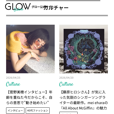
カルチャー
グロー公式サイト
2026/04/25
2026/04/20
Culture
Culture
【菅野美穂インタビュー】年
【藤原ヒロシさん】が気に入
齢を重ねた今だからこそ、自
った気鋭のシンガーソングラ
らの意思で”動き始めたい”
イターの最新作。mei eharaの
『All About McGiffin』の魅力
インタビュー
40代ファッション