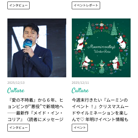
インタビュー
イベントレポート
2025/12/13
2025/12/11
Culture
Culture
『愛の不時着』から６年、ヒ
今週末行きたい『ムーミンの
ョンビンが“悪役”で新境地へ
イベント ！』クリスマスムー
──最新作『メイド・イン・
ドやイルミネーションを楽し
コリア』〈読者にメッセージ
んで♡ 年明けイベント情報も
も！〉
あり
インタビュー
イベント