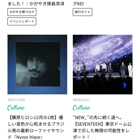
ました！｜かがやき隊島添淳
グKEI
子
かがやき隊ブログ
旅行ガイド
イベントレポート
2025/12/28
2025/12/17
Culture
Culture
【藤原ヒロシ12月の1枚】優
“NEW_”の先に続く道へ。
しい音色が心和ませるブラジ
【SEVENTEEN】東京ドーム公
ル発の最新ローファイサウン
演で示した無限の可能性をレ
ド『Nyron Higor』
ポート！