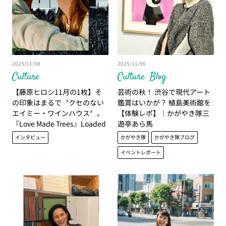
2025/11/08
2025/11/06
Culture
Culture
Blog
【藤原ヒロシ11月の1枚】そ
芸術の秋！ 渋谷で現代アート
の印象はまるで〝クセのない
鑑賞はいかが？ 植島美術館を
エイミー・ワインハウス〞。
【体験レポ】｜かがやき隊三
『Love Made Trees』Loaded
遊亭あら馬
Honey
インタビュー
かがやき隊
かがやき隊ブログ
イベントレポート