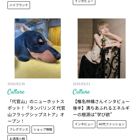
インタビュー
ハイブランド
2026/03/30
2026/03/21
Culture
Culture
「代官山」のニューホットス
【椎名林檎さんインタビュー
ポット！「タンバリンズ 代官
後半】満ちあふれるエネルギ
山フラッグシップストア」オ
ーの根源は“学び欲”
ープン！
インタビュー
40代ファッション
フレグランス
ショップ情報
お洒落小物