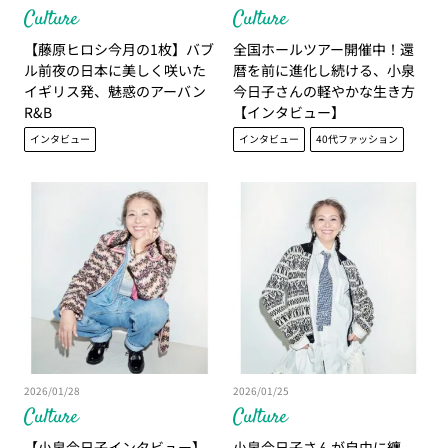
Culture
Culture
【藤原ヒロシ今月の1枚】バブ
全国ホールツアー開催中！還
ル前夜の日本に美しく咲いた
暦を前に進化し続ける、小泉
イギリス発、魅惑のアーバン
今日子さんの軽やかな生き方
R&B
【インタビュー】
インタビュー
インタビュー
40代ファッション
2026/01/28
2026/01/25
Culture
Culture
【小泉今日子インタビュー】
小泉今日子さんが自由に纏