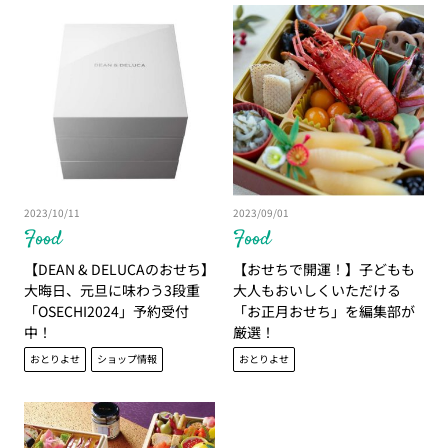
2023/10/11
2023/09/01
Food
Food
【DEAN & DELUCAのおせち】
【おせちで開運！】子どもも
大晦日、元旦に味わう3段重
大人もおいしくいただける
「OSECHI2024」予約受付
「お正月おせち」を編集部が
中！
厳選！
おとりよせ
ショップ情報
おとりよせ