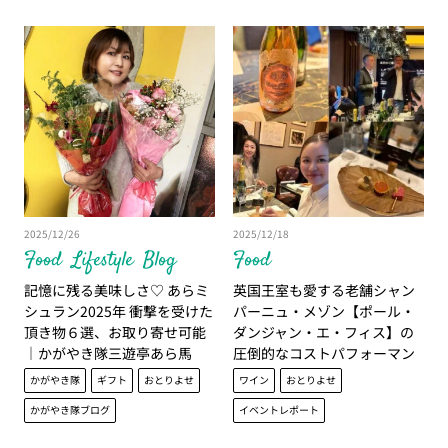
2025/12/26
2025/12/18
Food
Lifestyle
Blog
Food
記憶に残る美味しさ♡ あらミ
英国王室も愛する老舗シャン
シュラン2025年 衝撃を受けた
パーニュ・メゾン【ポール・
頂き物６選、お取り寄せ可能
ダンジャン・エ・フィス】の
｜かがやき隊三遊亭あら馬
圧倒的なコストパフォーマン
ス｜かがやき隊 大西千賀子
かがやき隊
ギフト
おとりよせ
ワイン
おとりよせ
かがやき隊ブログ
イベントレポート