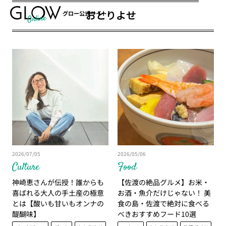
おとりよせ
グロー公式サイト
2026/07/05
2026/05/06
Culture
Food
神崎恵さんが伝授！誰からも
【佐渡の絶品グルメ】お米・
喜ばれる大人の手土産の極意
お酒・魚介だけじゃない！ 美
とは【酸いも甘いもオンナの
食の島・佐渡で絶対に食べる
醍醐味】
べきおすすめフード10選