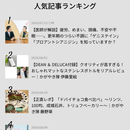
人気記事ランキング
2026/07/15
PR
【医師が解説】疲労、めまい、頭痛、不安や不
眠……。更年期のつらい不調に「ゲニステイン」
「プロアントシアニジン」を知っていますか？
2026/08/01
【DEAN ＆ DELUCA付録】クオリティが高すぎる！
おしゃれマットなステンレスボトルをリアルレビュ
ー│かがやき隊 伊藤里絵
2026/04/19
【正直レポ】「ドバイチョコ食べ比べ」～リンツ、
100均、成城石井、トリュフベーカリー～｜かがや
き隊 藤野翠
2026/08/04