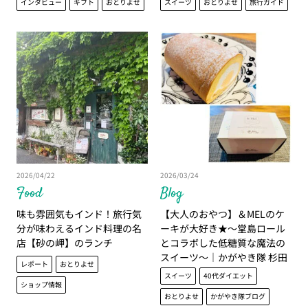
インタビュー
ギフト
おとりよせ
スイーツ
おとりよせ
旅行ガイド
2026/04/22
2026/03/24
Food
Blog
味も雰囲気もインド！旅行気
【大人のおやつ】＆MELのケ
分が味わえるインド料理の名
ーキが大好き★～堂島ロール
店【砂の岬】のランチ
とコラボした低糖質な魔法の
スイーツ～｜かがやき隊 杉田
レポート
おとりよせ
美紀
スイーツ
40代ダイエット
ショップ情報
おとりよせ
かがやき隊ブログ