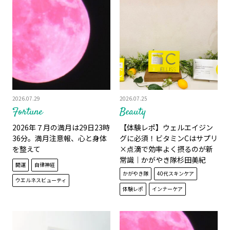
2026.07.29
2026.07.25
Fortune
Beauty
2026年７月の満月は29日23時
【体験レポ】ウェルエイジン
36分。満月注意報、心と身体
グに必須！ビタミンCはサプリ
を整えて
×点滴で効率よく摂るのが新
常識｜かがやき隊杉田美紀
開運
自律神経
かがやき隊
40代スキンケア
ウエルネスビューティ
体験レポ
インナーケア