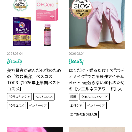
2026.08.04
2026.08.04
Beauty
Beauty
美容賢者が選んだ40代のため
はくだけ・乗るだけ！で“ボデ
の「飲む美容」ベスコス
ィメイク”できる最強アイテム
TOP3【2026年上半期ベスト
etc……頑張らない40代のため
コスメ】
の【ウエルネスアワード】人
気記事ベスト10
40代スキンケア
ベストコスメ
睡眠
ウェルネスアワード
40代コスメ
インナーケア
血行ケア
インナーケア
更年期の乗り越え方