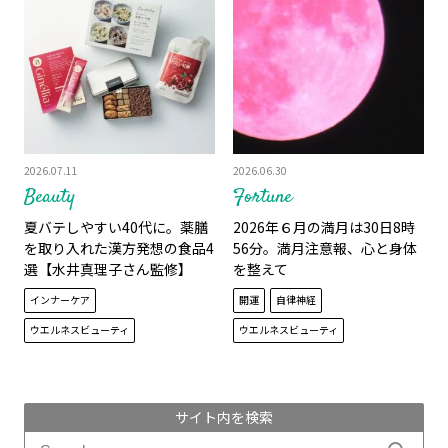
2026.07.11
2026.06.30
Beauty
Fortune
夏バテしやすい40代に。薬膳
2026年６月の満月は30日8時
を取り入れた漢方発想の食品4
56分。満月注意報、心と身体
選【水井真理子さん監修】
を整えて
インナーケア
開運
自律神経
ウエルネスビューティ
ウエルネスビューティ
サイト内を検索