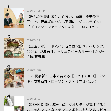
2026/07/15
PR
【医師が解説】疲労、めまい、頭痛、不安や不
眠……。更年期のつらい不調に「ゲニステイン」
「プロアントシアニジン」を知っていますか？
2026/04/19
【正直レポ】「ドバイチョコ食べ比べ」～リンツ、
100均、成城石井、トリュフベーカリー～｜かがや
き隊 藤野翠
2026/07/26
2026夏最新！ 日本で買える【ドバイチョコ】ドン
キ・成城石井・ローソン・ファミマ食べ比べ
2026/08/01
【DEAN ＆ DELUCA付録】クオリティが高すぎる！
おしゃれマットなステンレスボトルをリアルレビュ